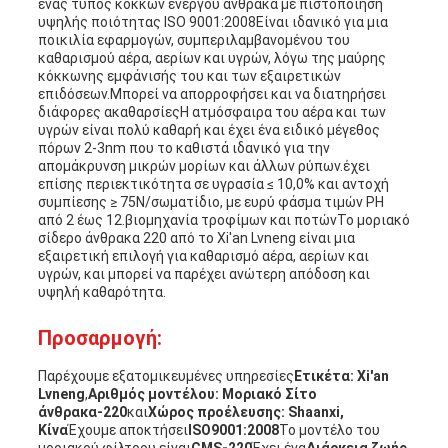
ένας τύπος κόκκων ενεργού άνθρακα με πιστοποίηση
υψηλής ποιότητας ISO 9001:2008Είναι ιδανικό για μια
ποικιλία εφαρμογών, συμπεριλαμβανομένου του
καθαρισμού αέρα, αερίων και υγρών, λόγω της μαύρης
κόκκωνης εμφάνισής του και των εξαιρετικών
επιδόσεων.Μπορεί να απορροφήσει και να διατηρήσει
διάφορες ακαθαρσίεςΗ ατμόσφαιρα του αέρα και των
υγρών είναι πολύ καθαρή και έχει ένα ειδικό μέγεθος
πόρων 2-3nm που το καθιστά ιδανικό για την
απομάκρυνση μικρών μορίων και άλλων ρύπων.έχει
επίσης περιεκτικότητα σε υγρασία ≤ 10,0% και αντοχή
συμπίεσης ≥ 75N/σωματίδιο, με ευρύ φάσμα τιμών PH
από 2 έως 12.βιομηχανία τροφίμων και ποτώνΤο μοριακό
σίδερο άνθρακα 220 από το Xi'an Lvneng είναι μια
εξαιρετική επιλογή για καθαρισμό αέρα, αερίων και
υγρών, και μπορεί να παρέχει ανώτερη απόδοση και
υψηλή καθαρότητα.
Προσαρμογή:
Παρέχουμε εξατομικευμένες υπηρεσίες
Ετικέτα: Xi'an
Lvneng
,
Αριθμός μοντέλου: Μοριακό Σίτο
άνθρακα-220
και
Χώρος προέλευσης: Shaanxi,
Κίνα
Έχουμε αποκτήσει
ISO9001:2008
Το μοντέλο του