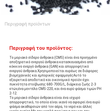
ΜΑΖΊ
ΜΑΣ
Περιγραφή προϊόντων
ΕΙΔΉΣΕΙΣ
Περιγραφή του προϊόντος:
ΥΠΟΘΈΣΕΙΣ
Το μοριακό σίδερο άνθρακα (CMS) είναι ένα προηγμένο
αποξηρατικό ενεργού άνθρακα κατασκευασμένο από
κόκκινο ενεργό άνθρακα (GAN) και απορροφητικό
ΖΗΤΉΣΤΕ
ενεργού άνθρακα.Χρησιμοποιείται ευρέως σε διάφορες
βιομηχανικές και εμπορικές εφαρμογέςΑυτό το
ΜΙΑ
εξαιρετικά αποδοτικό και οικονομικό προϊόν έχει
πυκνότητα στοίβωσης 680-700G/L, διάρκεια ζωής 2-3
ετών,ένα μοντέλο CMS-220, και ένα ευρύ φάσμα τιμών PH
ΠΡΟΣΦΟΡΆ
2-12.
Το μοριακό σίδερο άνθρακα είναι ένα ισχυρό
απορροφητικό, το οποίο είναι ικανό να αφαιρεί ένα ευρύ
φάσμα ακαθαρσιών από τον αέρα, το νερό και άλλες
SITEMAP