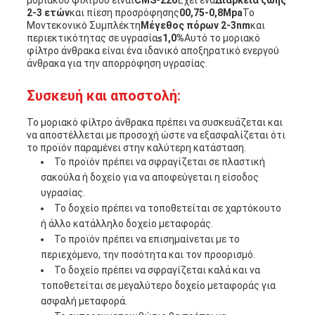
μοριακού φίλτρου είναι
CMS-220
Έχει ένα
Διάρκεια ζωής
2-3 ετών
και πίεση προσρόφησης
00,75-0,8Mpa
Το
Μοντεκονικό Συμπλέκτη
Μέγεθος πόρων 2-3nm
και
περιεκτικότητας σε υγρασία
≤1,0%
Αυτό το μοριακό
φίλτρο άνθρακα είναι ένα ιδανικό αποξηρατικό ενεργού
άνθρακα για την απορρόφηση υγρασίας.
Συσκευή και αποστολή:
Το μοριακό φίλτρο άνθρακα πρέπει να συσκευάζεται και
να αποστέλλεται με προσοχή ώστε να εξασφαλίζεται ότι
το προϊόν παραμένει στην καλύτερη κατάσταση.
Το προϊόν πρέπει να σφραγίζεται σε πλαστική
σακούλα ή δοχείο για να αποφεύγεται η είσοδος
υγρασίας.
Το δοχείο πρέπει να τοποθετείται σε χαρτόκουτο
ή άλλο κατάλληλο δοχείο μεταφοράς.
Το προϊόν πρέπει να επισημαίνεται με το
περιεχόμενο, την ποσότητα και τον προορισμό.
Το δοχείο πρέπει να σφραγίζεται καλά και να
τοποθετείται σε μεγαλύτερο δοχείο μεταφοράς για
ασφαλή μεταφορά.