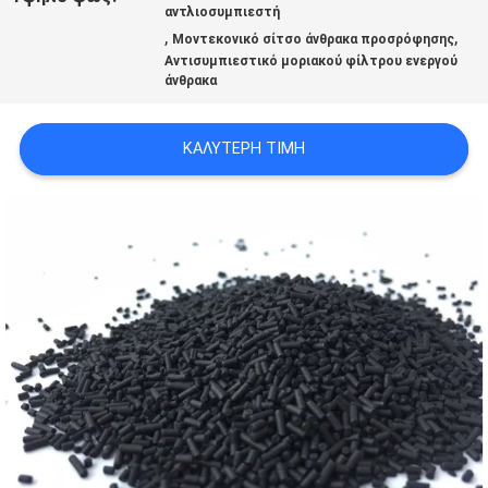
αντλιοσυμπιεστή
ΜΕ
,
,
Μοντεκονικό σίτσο άνθρακα προσρόφησης
Αντισυμπιεστικό μοριακού φίλτρου ενεργού
ΕΜΆΣ
άνθρακα
ΚΑΛΎΤΕΡΗ ΤΙΜΉ
ΞΕΝΆΓΗΣΗ
ΣΤΟ
ΕΡΓΟΣΤΆΣΙΟ
ΠΟΙΟΤΙΚΌΣ
ΈΛΕΓΧΟΣ
ΕΠΙΚΟΙΝΩΝΉΣΤΕ