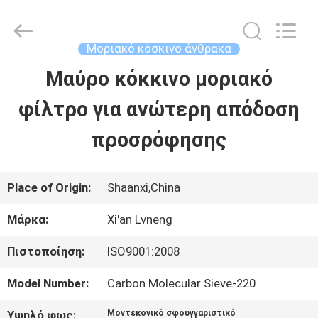
Xi'an
Lvneng
Purification
Technology
Μοριακό κόσκινο άνθρακα
Co.,Ltd..
All
Μαύρο κόκκινο μοριακό
ΑΡΧΙΚΉ
Rights
Reserved.
φίλτρο για ανώτερη απόδοση
ΠΡΟΪΌΝΤΑ
προσρόφησης
ΒΊΝΤΕΟ
Place of Origin:
Shaanxi,China
Μάρκα:
Xi'an Lvneng
ΕΚΠΟΜΠΉ
Πιστοποίηση:
ISO9001:2008
VR
Model Number:
Carbon Molecular Sieve-220
ΣΧΕΤΙΚΆ
Υψηλό φως:
Μοντεκονικό σφουγγαριστικό