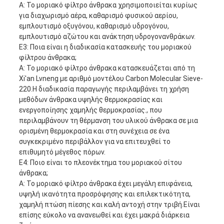
Α: Το μοριακό φίλτρο άνθρακα χρησιμοποιείται κυρίως
για διαχωρισμό αέρα, καθαρισμό φυσικού αερίου,
εμπλουτισμό οξυγόνου, καθαρισμό υδρογόνου,
εμπλουτισμό αζώτου και ανάκτηση υδρογονανθράκων.
Ε3: Ποια είναι η διαδικασία κατασκευής του μοριακού
φίλτρου άνθρακα;
Α: Το μοριακό φίλτρο άνθρακα κατασκευάζεται από τη
Xi'an Lvneng με αριθμό μοντέλου Carbon Molecular Sieve-
220.Η διαδικασία παραγωγής περιλαμβάνει τη χρήση
μεθόδων άνθρακα υψηλής θερμοκρασίας και
ενεργοποίησης χαμηλής θερμοκρασίας., που
περιλαμβάνουν τη θέρμανση του υλικού άνθρακα σε μια
ορισμένη θερμοκρασία και στη συνέχεια σε ένα
συγκεκριμένο περιβάλλον για να επιτευχθεί το
επιθυμητό μέγεθος πόρων.
Ε4: Ποιο είναι το πλεονέκτημα του μοριακού σίτου
άνθρακα;
Α: Το μοριακό φίλτρο άνθρακα έχει μεγάλη επιφάνεια,
υψηλή ικανότητα προσρόφησης και επιλεκτικότητα,
χαμηλή πτώση πίεσης και καλή αντοχή στην τριβή.Είναι
επίσης εύκολο να ανανεωθεί και έχει μακρά διάρκεια