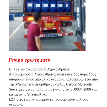
Γενικά ερωτήματα:
Ε1:Τι είναι το μοριακό φίλτρο άνθρακα;
Α: Το μοριακό φίλτρο άνθρακα είναι ένα είδος πορώδους
απορροφητικού από υλικό άνθρακα. Κατασκευάζεται από
την Xi'an Lvneng με αριθμό μοντέλου Carbon Molecular
Sieve-220. Είναι πιστοποιημένο από το ISO9001:2008 και
καταγωγής ShaanxiΚίνα.
Ε2: Ποιες είναι οι εφαρμογές του μοριακού φίλτρου
άνθρακα;