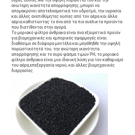
υγρές ουσίες.Με την υψηλή πορώστια του και την
ανώτερη ικανότητα απορρόφησης, μπορεί να
απομακρύνει αποτελεσματικά τον υδρατμό, την υγρασία
και άλλες ανεπιθύμητες ουσίες από τον αέρα και άλλα
PRIVACY
αέρια.καθιστώντας το ένα από τα πιο ευέλικτα προϊόντα
που διατίθενται στην αγορά.
POLICY
Το μοριακό φίλτρο άνθρακα είναι ένα εξαιρετικό προϊόν
για βιομηχανικές και εμπορικές εφαρμογές.είναι
διαθέσιμο σε διάφορα μοντέλα και μεγέθηΜε την υψηλή
πορώστικότητά του, την ανώτερη ικανότητα
απορρόφησης και το ευρύ φάσμα τιμών PH, το μοριακό
φίλτρο άνθρακα είναι μια ιδανική λύση για τον καθαρισμό
του αέρα,επεξεργασία νερού, και άλλες βιομηχανικές
διεργασίες.