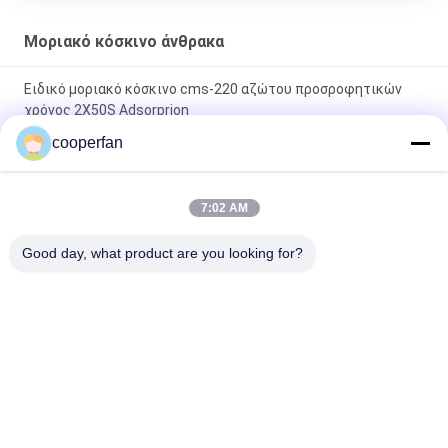
Μοριακό κόσκινο άνθρακα
Ειδικό μοριακό κόσκινο cms-220 αζώτου προσροφητικών
χρόνος 2X50S Adsorprion
cooperfan
Μακρύ μοριακό κόσκινο cms-240 άνθρακα ζωής υπηρεσιών
με την ισχυρή ικανότητα προσρόφησης
7:02 AM
Μακρύ μοριακό κόσκινο cms-260 άνθρακα προσροφητικών
μονοξειδίου του άνθρακα λουρίδων υψηλή παραγωγή του
Good day, what product are you looking for?
αζώτου
Λαϊκή κατηγορία
Όλα
Μοριακό 
3A Μοριακό 
Προσροφητικό 
Αποξηραντικό 
Κόσκινων
Κόσκινων