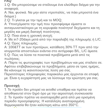
FAQ
1.Q: Θα μπορούσαμε να στείλουμε ένα ελεύθερο δείγμα για την
αναφορά;
Α: Ναι, φυσικά. Να μην είστε ντροπαλός, να πάει μπροστά ένα
δείγμα:)
2.Q: Τι γίνεται με την τιμή και το MOQ;
Α: Υποσχόμαστε την τιμή που προσφέραμε είμαστε οι
ανταγωνιστικότεροι με τη κορυφαία ποιότητα! δεχόμαστε και τη
μεγάλη και μικρή διαταγή ποσότητας.
3.Q: Ποια είναι η χρονική ανοχή;
Α: Με in7-20days μετά από την παραλαβή της πληρωμής ή L/C.
4.Q: Όρος πληρωμής;
Α: 100&TT εκ των προτέρων, κατάθεση 30% TT πριν από την
ισορροπία αποστολών ενάντια στο αντίγραφο B/L, L/C άμεσα.
5.Q: Πώς να λύσει τα ποιοτικά προβλήματα μετά από τις
πωλήσεις;
Α: Πάρτε τις φωτογραφίες των προβλημάτων και μας στείλετε σε.
Αφότου επιβεβαιώνουμε τα προβλήματα, μέσα σε τρεις ημέρες,
θα κάνουμε τη ικανοποιώντας λύση για σας.
Περισσότερες πληροφορίες παρακαλώ μας έρχονται σε επαφή
με. Είναι η ευχαρίστησή μας να λύσουμε την ερώτηση για σας.
Προσοχή
1.
Το προϊόν δεν μπορεί να εκτεθεί υπαίθρια και πρέπει να
αποθηκευτεί στον ξηρό όρο με την αεροστεγή συσκευασία
2. Το προϊόν πρέπει να αναπαραχθεί μετά από μια ορισμένη
περίοδο προσρόφησης. Η κατάλληλη αναπαραγμένη
θερμοκρασία θα ήταν καλύτερη κάτω από 350°C.