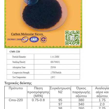
Τεχνικός δείκτης
Πρότυπο
Πίεση
Συγκέντρωση
Όγκος
Αναλογί
προσρόφησης
Ν2
παραγωγής
αέρα και
(MPA)
αζώτου
αζώτου
Cms-220
0.75-0.8
95
380
1.75
97
340
2.0
98
260
2.25