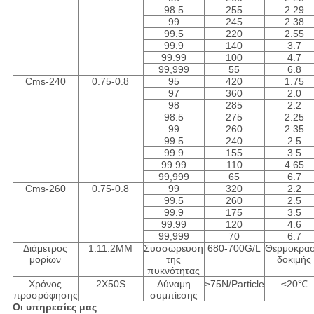
98.5
255
2.29
99
245
2.38
99.5
220
2.55
99.9
140
3.7
99.99
100
4.7
99,999
55
6.8
Cms-240
0.75-0.8
95
420
1.75
97
360
2.0
98
285
2.2
98.5
275
2.25
99
260
2.35
99.5
240
2.5
99.9
155
3.5
99.99
110
4.65
99,999
65
6.7
Cms-260
0.75-0.8
99
320
2.2
99.5
260
2.5
99.9
175
3.5
99.99
120
4.6
99,999
70
6.7
Διάμετρος
1.11.2MM
Συσσώρευση
680-700G/L
Θερμοκρασ
μορίων
της
δοκιμής
πυκνότητας
Χρόνος
2X50S
Δύναμη
≥75N/Particle
≤20℃
προσρόφησης
συμπίεσης
Οι υπηρεσίες μας