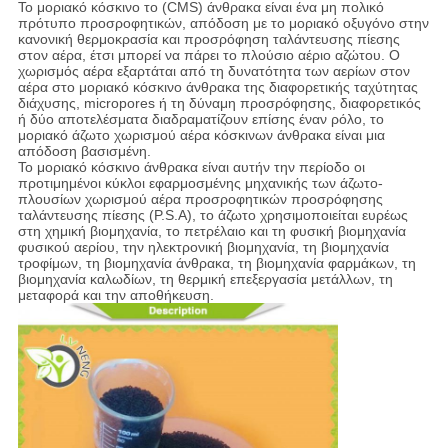
Το μοριακό κόσκινο το (CMS) άνθρακα είναι ένα μη πολικό
πρότυπο προσροφητικών, απόδοση με το μοριακό οξυγόνο στην
κανονική θερμοκρασία και προσρόφηση ταλάντευσης πίεσης
στον αέρα, έτσι μπορεί να πάρει το πλούσιο αέριο αζώτου. Ο
χωρισμός αέρα εξαρτάται από τη δυνατότητα των αερίων στον
αέρα στο μοριακό κόσκινο άνθρακα της διαφορετικής ταχύτητας
διάχυσης, micropores ή τη δύναμη προσρόφησης, διαφορετικός
ή δύο αποτελέσματα διαδραματίζουν επίσης έναν ρόλο, το
μοριακό άζωτο χωρισμού αέρα κόσκινων άνθρακα είναι μια
απόδοση βασισμένη.
Το μοριακό κόσκινο άνθρακα είναι αυτήν την περίοδο οι
προτιμημένοι κύκλοι εφαρμοσμένης μηχανικής των άζωτο-
πλουσίων χωρισμού αέρα προσροφητικών προσρόφησης
ταλάντευσης πίεσης (P.S.A), το άζωτο χρησιμοποιείται ευρέως
στη χημική βιομηχανία, το πετρέλαιο και τη φυσική βιομηχανία
φυσικού αερίου, την ηλεκτρονική βιομηχανία, τη βιομηχανία
τροφίμων, τη βιομηχανία άνθρακα, τη βιομηχανία φαρμάκων, τη
βιομηχανία καλωδίων, τη θερμική επεξεργασία μετάλλων, τη
μεταφορά και την αποθήκευση.