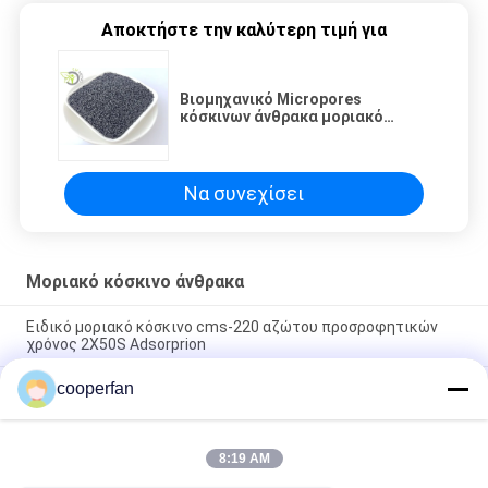
Αποκτήστε την καλύτερη τιμή για
Βιομηχανικό Micropores
κόσκινων άνθρακα μοριακό
μέγεθος 1.11.2mm ικανότητας
χωρισμού αέρα
Να συνεχίσει
Μοριακό κόσκινο άνθρακα
Ειδικό μοριακό κόσκινο cms-220 αζώτου προσροφητικών
χρόνος 2X50S Adsorprion
cooperfan
Μακρύ μοριακό κόσκινο cms-240 άνθρακα ζωής υπηρεσιών
με την ισχυρή ικανότητα προσρόφησης
Μακρύ μοριακό κόσκινο cms-260 άνθρακα προσροφητικών
8:19 AM
μονοξειδίου του άνθρακα λουρίδων υψηλή παραγωγή του
αζώτου