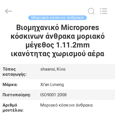
Xi'an
Lvneng
Purification
Technology
Co.,Ltd..
Μοριακό κόσκινο άνθρακα
All
Rights
Reserved.
Βιομηχανικό Micropores
ΑΡΧΙΚΉ
κόσκινων άνθρακα μοριακό
ΠΡΟΪΌΝΤΑ
μέγεθος 1.11.2mm
ικανότητας χωρισμού αέρα
ΒΊΝΤΕΟ
Τόπος
shaanxi, Κίνα
καταγωγής:
ΕΚΠΟΜΠΉ
VR
Μάρκα:
Xi'an Lvneng
Πιστοποίηση:
ISO9001:2008
ΣΧΕΤΙΚΆ
Αριθμό
Μοριακό κόσκινο άνθρακα
ΜΕ
μοντέλου: