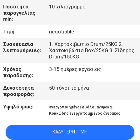
ΕΜΆΣ
Ποσότητα
10 χιλιόγραμμα
παραγγελίας
min:
ΞΕΝΆΓΗΣΗ
Τιμή:
negotiable
ΣΤΟ
ΕΡΓΟΣΤΆΣΙΟ
Συσκευασία
1. Χαρτοκιβώτιο Drum/25KG 2.
λεπτομέρειες:
Χαρτοκιβώτιο Box/25KG 3. Σίδηρος
Drum/150KG
ΠΟΙΟΤΙΚΌΣ
Χρόνος
3-15 ημέρες εργασίας
ΈΛΕΓΧΟΣ
παράδοσης:
Δυνατότητα
50 τόνοι το μήνα
προσφοράς:
ΕΠΙΚΟΙΝΩΝΉΣΤΕ
ΜΑΖΊ
Υψηλό φως:
,
ενεργοποιημένοι σβόλοι άνθρακα
Κοκκώδης ενεργοποιημένος άνθρακας
ΜΑΣ
ΚΑΛΎΤΕΡΗ ΤΙΜΉ
ΕΙΔΉΣΕΙΣ