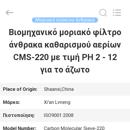
Xi'an
Lvneng
Purification
Technology
Μοριακό κόσκινο άνθρακα
Co.,Ltd..
All
Βιομηχανικό μοριακό φίλτρο
ΑΡΧΙΚΉ
Rights
Reserved.
άνθρακα καθαρισμού αερίων
ΠΡΟΪΌΝΤΑ
CMS-220 με τιμή PH 2 - 12
για το άζωτο
ΒΊΝΤΕΟ
Place of Origin:
Shaanxi,China
ΕΚΠΟΜΠΉ
Μάρκα:
Xi'an Lvneng
VR
Πιστοποίηση:
ISO9001:2008
ΣΧΕΤΙΚΆ
Model Number:
Carbon Molecular Sieve-220