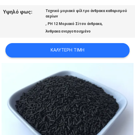
ΜΕ
Υψηλό φως:
Τεχνικό μοριακό φίλτρο άνθρακα καθαρισμού
αερίων
ΕΜΆΣ
,
,
PH 12 Μοριακό Σίτσο άνθρακα
Άνθρακα ενεργοποιημένο
ΞΕΝΆΓΗΣΗ
ΚΑΛΎΤΕΡΗ ΤΙΜΉ
ΣΤΟ
ΕΡΓΟΣΤΆΣΙΟ
ΠΟΙΟΤΙΚΌΣ
ΈΛΕΓΧΟΣ
ΕΠΙΚΟΙΝΩΝΉΣΤΕ