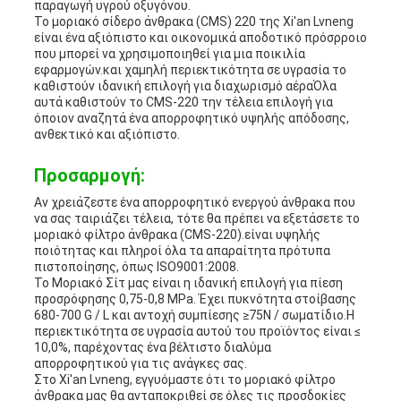
παραγωγή υγρού οξυγόνου.
Το μοριακό σίδερο άνθρακα (CMS) 220 της Xi'an Lvneng
είναι ένα αξιόπιστο και οικονομικά αποδοτικό πρόσρροιο
που μπορεί να χρησιμοποιηθεί για μια ποικιλία
εφαρμογών.και χαμηλή περιεκτικότητα σε υγρασία το
καθιστούν ιδανική επιλογή για διαχωρισμό αέραΌλα
αυτά καθιστούν το CMS-220 την τέλεια επιλογή για
όποιον αναζητά ένα απορροφητικό υψηλής απόδοσης,
ανθεκτικό και αξιόπιστο.
Προσαρμογή:
Αν χρειάζεστε ένα απορροφητικό ενεργού άνθρακα που
να σας ταιριάζει τέλεια, τότε θα πρέπει να εξετάσετε το
μοριακό φίλτρο άνθρακα (CMS-220).είναι υψηλής
ποιότητας και πληροί όλα τα απαραίτητα πρότυπα
πιστοποίησης, όπως ISO9001:2008.
Το Μοριακό Σίτ μας είναι η ιδανική επιλογή για πίεση
προσρόφησης 0,75-0,8 MPa. Έχει πυκνότητα στοίβασης
680-700 G / L και αντοχή συμπίεσης ≥75N / σωματίδιο.Η
περιεκτικότητα σε υγρασία αυτού του προϊόντος είναι ≤
10,0%, παρέχοντας ένα βέλτιστο διαλύμα
απορροφητικού για τις ανάγκες σας.
Στο Xi'an Lvneng, εγγυόμαστε ότι το μοριακό φίλτρο
άνθρακα μας θα ανταποκριθεί σε όλες τις προσδοκίες