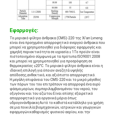
Εφαρμογές:
Το μοριακό φίλτρο άνθρακα (CMS)-220 της Xi'an Lvneng
είναι ένα προηγμένο απορροφητικό ενεργού άνθρακα που
μπορεί να χρησιμοποιηθεί για διάφορες εφαρμογές.και
χαμηλή περιεκτικότητα σε υγρασία ≤ 1Το προϊόν είναι
πιστοποιημένο σύμφωνα με τα πρότυπα ISO9001:2008
και μπορεί να χρησιμοποιηθεί για προσρόφηση σε
θερμοκρασίες ≤20°C. Το μοριακό φίλτρο άνθρακα είναι η
ιδανική επιλογή για όποιον αναζητά υψηλής
απόδοσης,ανθεκτικό, και αξιόπιστο απορροφητικό.
Η μεγάλη επιφάνεια του CMS-220 και το μικρό μέγεθος
των πόρων του του επιτρέπουν να απορροφά ένα ευρύ
φάσμα μορίων, συμπεριλαμβανομένου του νερού, του
οξυγόνου και του αζώτου.Είναι επίσης εξαιρετικό
απορροφητικό για οργανικά μόρια όπως
υδρογονάνθρακεςΑυτό το καθιστά κατάλληλο για χρήση
σε μια ποικιλία βιομηχανικών, ιατρικών και γεωργικών
εφαρμογών.καθαρισμός φυσικού αερίου, και την