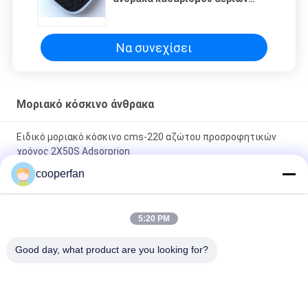
CMS-220 με τιμή PH 2 - 12 για το
άζωτο
Να συνεχίσει
Μοριακό κόσκινο άνθρακα
Ειδικό μοριακό κόσκινο cms-220 αζώτου προσροφητικών
χρόνος 2X50S Adsorprion
cooperfan
Μακρύ μοριακό κόσκινο cms-240 άνθρακα ζωής υπηρεσιών
με την ισχυρή ικανότητα προσρόφησης
5:20 PM
Μακρύ μοριακό κόσκινο cms-260 άνθρακα προσροφητικών
μονοξειδίου του άνθρακα λουρίδων υψηλή παραγωγή του
Good day, what product are you looking for?
αζώτου
Λαϊκή κατηγορία
Όλα