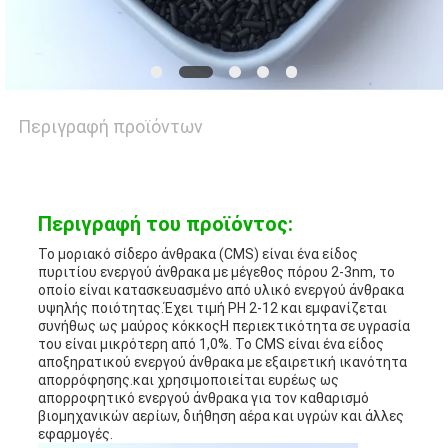
ΜΑΖΊ
ΜΑΣ
Περιγραφή προϊόντων
ΕΙΔΉΣΕΙΣ
ΥΠΟΘΈΣΕΙΣ
Περιγραφή του προϊόντος:
Το μοριακό σίδερο άνθρακα (CMS) είναι ένα είδος
πυριτίου ενεργού άνθρακα με μέγεθος πόρου 2-3nm, το
ΖΗΤΉΣΤΕ
οποίο είναι κατασκευασμένο από υλικό ενεργού άνθρακα
υψηλής ποιότητας.Έχει τιμή PH 2-12 και εμφανίζεται
ΜΙΑ
συνήθως ως μαύρος κόκκοςΗ περιεκτικότητα σε υγρασία
του είναι μικρότερη από 1,0%. Το CMS είναι ένα είδος
αποξηρατικού ενεργού άνθρακα με εξαιρετική ικανότητα
ΠΡΟΣΦΟΡΆ
απορρόφησης.και χρησιμοποιείται ευρέως ως
απορροφητικό ενεργού άνθρακα για τον καθαρισμό
βιομηχανικών αερίων, διήθηση αέρα και υγρών και άλλες
εφαρμογές.
SITEMAP