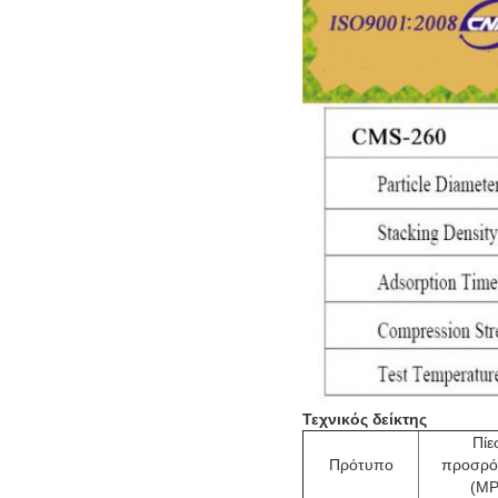
Τεχνικός δείκτης
Πίε
Πρότυπο
προσρό
(MP