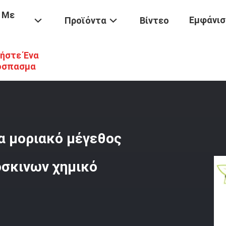
 Με
Εμφάνισ
Προϊόντα
Βίντεο
ήστε Ένα
Πίεσης Ταλάντευσης Άνθρακα Μοριακό Μέγεθος Ικανότητας Προσρό
όσπασμα
α μοριακό μέγεθος
σκινων χημικό