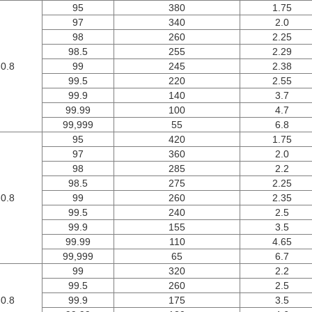
95
380
1.75
97
340
2.0
98
260
2.25
98.5
255
2.29
-0.8
99
245
2.38
99.5
220
2.55
99.9
140
3.7
99.99
100
4.7
99,999
55
6.8
95
420
1.75
97
360
2.0
98
285
2.2
98.5
275
2.25
-0.8
99
260
2.35
99.5
240
2.5
99.9
155
3.5
99.99
110
4.65
99,999
65
6.7
99
320
2.2
99.5
260
2.5
-0.8
99.9
175
3.5