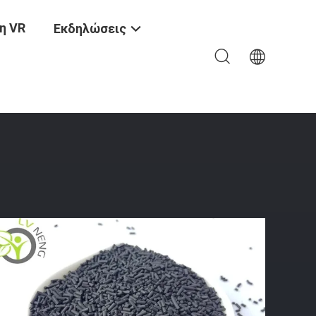
η VR
Εκδηλώσεις
φησης Κόσκινων Χημικό Υψηλό: 1.11.2mm