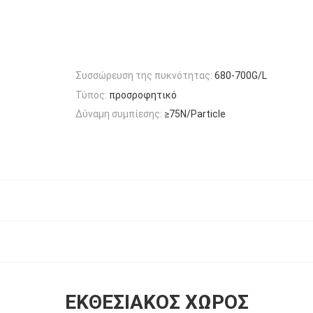
Συσσώρευση της πυκνότητας:
680-700G/L
Τύπος:
προσροφητικό
Δύναμη συμπίεσης:
≥75N/Particle
ΕΚΘΕΣΙΑΚΌΣ ΧΏΡΟΣ