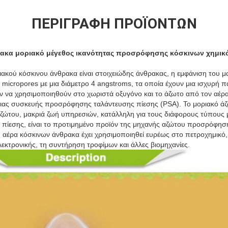
ΠΕΡΙΓΡΑΦΉ ΠΡΟΪΌΝΤΩΝ
ρακα μοριακό μέγεθος ικανότητας προσρόφησης κόσκινων χημικ
ιακού κόσκινου άνθρακα είναι στοιχειώδης άνθρακας, η εμφάνιση του μ
ό micropores με μια διάμετρο 4 angstroms, τα οποία έχουν μια ισχυρή π
ν να χρησιμοποιηθούν στο χωριστά οξυγόνο και το άζωτο από τον αέρα
 μιας συσκευής προσρόφησης ταλάντευσης πίεσης (PSA). Το μοριακό ά
ώτου, μακριά ζωή υπηρεσιών, κατάλληλη για τους διάφορους τύπους
ίεσης, είναι το προτιμημένο προϊόν της μηχανής αζώτου προσρόφηση
 αέρα κόσκινων άνθρακα έχει χρησιμοποιηθεί ευρέως στο πετροχημικό,
εκτρονικής, τη συντήρηση τροφίμων και άλλες βιομηχανίες.