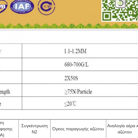
ση
Συγκέντρωση
Αναλογία αέρα κ
φησης
Όγκος παραγωγής αζώτου
Ν2
αζώτου
A)