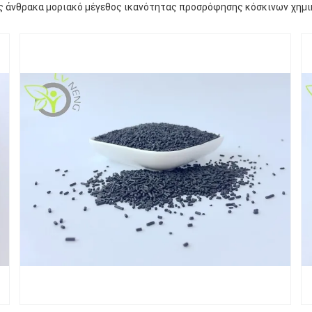
ς άνθρακα μοριακό μέγεθος ικανότητας προσρόφησης κόσκινων χημι