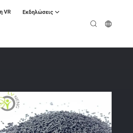
η VR
Εκδηλώσεις
ραγωγής Αζώτου: 1.11.2mm