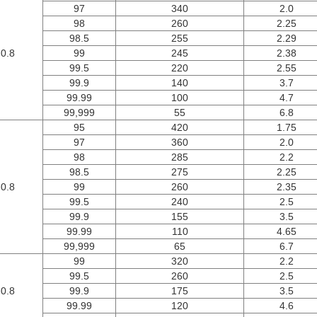
97
340
2.0
98
260
2.25
98.5
255
2.29
-0.8
99
245
2.38
99.5
220
2.55
99.9
140
3.7
99.99
100
4.7
99,999
55
6.8
95
420
1.75
97
360
2.0
98
285
2.2
98.5
275
2.25
-0.8
99
260
2.35
99.5
240
2.5
99.9
155
3.5
99.99
110
4.65
99,999
65
6.7
99
320
2.2
99.5
260
2.5
-0.8
99.9
175
3.5
99.99
120
4.6