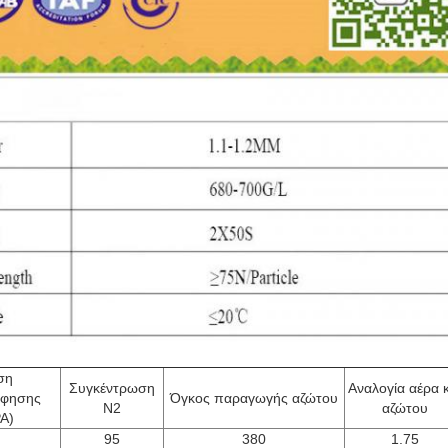
ση
Συγκέντρωση
Αναλογία αέρα κ
φησης
Όγκος παραγωγής αζώτου
Ν2
αζώτου
A)
95
380
1.75