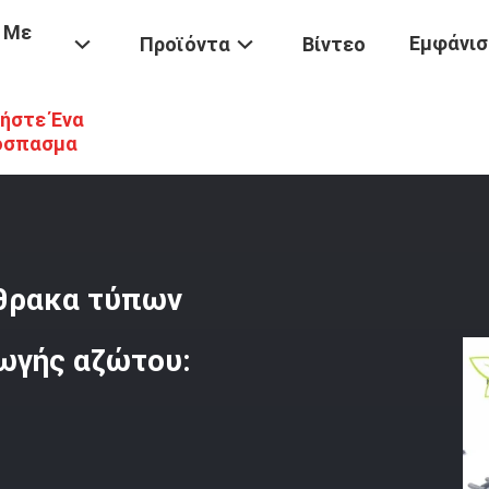
 Με
Εμφάνισ
Προϊόντα
Βίντεο
ήστε Ένα
Μορίων Μοριακό Κόσκινο Άνθρακα Τύπων Μαύρο Για Το Μέγεθος Πα
όσπασμα
νθρακα τύπων
γωγής αζώτου: