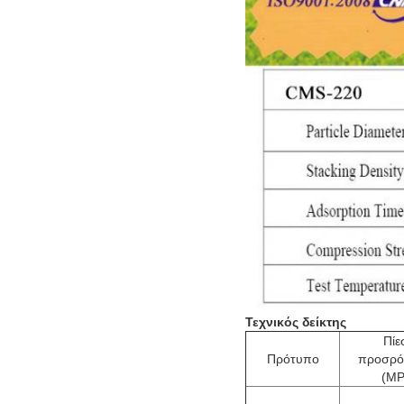
Τεχνικός δείκτης
Πίε
Πρότυπο
προσρό
(MP