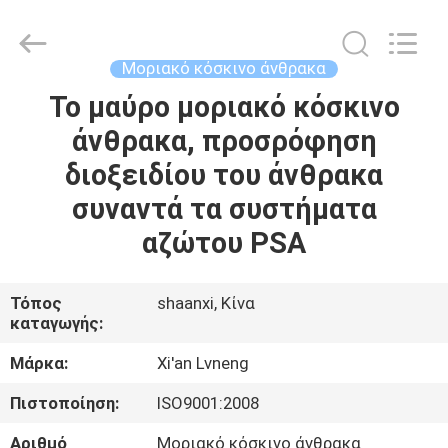
Xi'an
Lvneng
Purification
Technology
Co.,Ltd..
Μοριακό κόσκινο άνθρακα
All
Rights
Reserved.
Το μαύρο μοριακό κόσκινο
ΑΡΧΙΚΉ
άνθρακα, προσρόφηση
ΠΡΟΪΌΝΤΑ
διοξειδίου του άνθρακα
συναντά τα συστήματα
ΒΊΝΤΕΟ
αζώτου PSA
ΕΚΠΟΜΠΉ
Τόπος
shaanxi, Κίνα
καταγωγής:
VR
Μάρκα:
Xi'an Lvneng
ΣΧΕΤΙΚΆ
Πιστοποίηση:
ISO9001:2008
ΜΕ
Αριθμό
Μοριακό κόσκινο άνθρακα