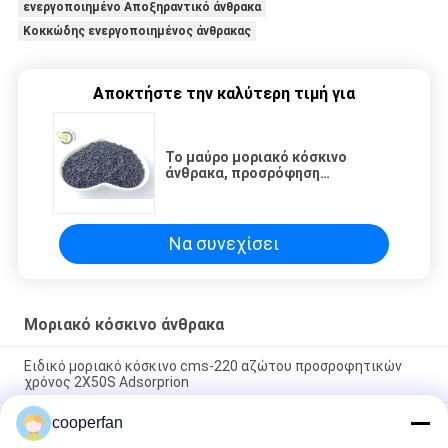
ενεργοποιημένο Αποξηραντικό άνθρακα
Κοκκώδης ενεργοποιημένος άνθρακας
Αποκτήστε την καλύτερη τιμή για
Το μαύρο μοριακό κόσκινο
άνθρακα, προσρόφηση
διοξειδίου του άνθρακα συναντά
τα συστήματα αζώτου PSA
Να συνεχίσει
Μοριακό κόσκινο άνθρακα
Ειδικό μοριακό κόσκινο cms-220 αζώτου προσροφητικών
χρόνος 2X50S Adsorprion
cooperfan
Μακρύ μοριακό κόσκινο cms-240 άνθρακα ζωής υπηρεσιών
με την ισχυρή ικανότητα προσρόφησης