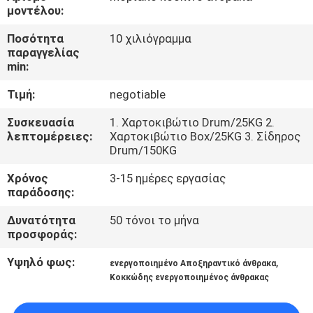
ΕΜΆΣ
μοντέλου:
Ποσότητα
10 χιλιόγραμμα
ΞΕΝΆΓΗΣΗ
παραγγελίας
min:
ΣΤΟ
Τιμή:
negotiable
ΕΡΓΟΣΤΆΣΙΟ
Συσκευασία
1. Χαρτοκιβώτιο Drum/25KG 2.
λεπτομέρειες:
Χαρτοκιβώτιο Box/25KG 3. Σίδηρος
ΠΟΙΟΤΙΚΌΣ
Drum/150KG
ΈΛΕΓΧΟΣ
Χρόνος
3-15 ημέρες εργασίας
παράδοσης:
ΕΠΙΚΟΙΝΩΝΉΣΤΕ
Δυνατότητα
50 τόνοι το μήνα
προσφοράς:
ΜΑΖΊ
ΜΑΣ
Υψηλό φως:
,
ενεργοποιημένο Αποξηραντικό άνθρακα
Κοκκώδης ενεργοποιημένος άνθρακας
ΕΙΔΉΣΕΙΣ