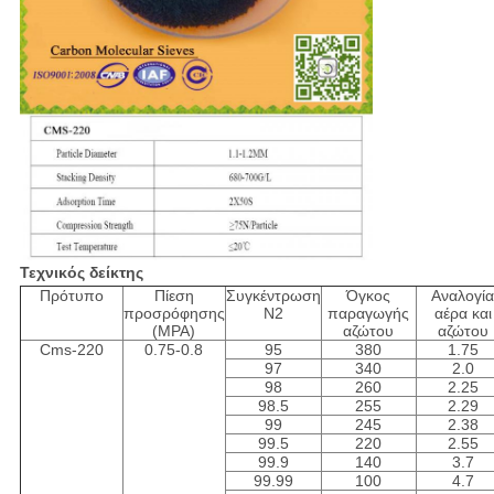
Τεχνικός δείκτης
Πρότυπο
Πίεση
Συγκέντρωση
Όγκος
Αναλογί
προσρόφησης
Ν2
παραγωγής
αέρα και
(MPA)
αζώτου
αζώτου
Cms-220
0.75-0.8
95
380
1.75
97
340
2.0
98
260
2.25
98.5
255
2.29
99
245
2.38
99.5
220
2.55
99.9
140
3.7
99.99
100
4.7