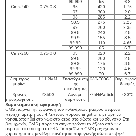
99,999
55
6.8
Cms-240
0.75-0.8
95
420
1.75
97
360
2.0
98
285
2.2
98.5
275
2.25
99
260
2.35
99.5
240
2.5
99.9
155
3.5
99.99
110
4.65
99,999
65
6.7
Cms-260
0.75-0.8
99
320
2.2
99.5
260
2.5
99.9
175
3.5
99.99
120
4.6
99,999
70
6.7
Διάμετρος
1.11.2MM
Συσσώρευση
680-700G/L
Θερμοκρασ
μορίων
της
δοκιμής
πυκνότητας
Χρόνος
2X50S
Δύναμη
≥75N/Particle
≤20℃
προσρόφησης
συμπίεσης
Χαρακτηριστική εφαρμογή
CMS παίρνει την εμφάνιση του κυλινδρικού μαύρου στερεού,
περιέχει αμέτρητους 4 λεπτούς πόρους angstrom, μπορεί να
χρησιμοποιηθεί στο χωριστό αέρα στο άζωτο και
το οξυγόνο
.
Στη
βιομηχανία, CMS μπορεί να συγκεντρώσει το άζωτο από
τον
αέρα
με τα συστήματα PSA.
Τα προϊόντα CMS μας έχουν το
χαρακτήρα της μεγάλης ικανότητας παραγωγής αζώτου υψηλή