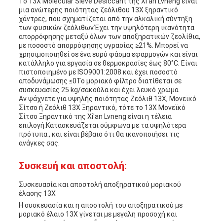
Το 13X Molecular Sieve Desiccant της Xi'an Lvneng είναι
μια ανώτερης ποιότητας ζεόλιθου 13X ξηραντικό
χάντρες, που σχηματίζεται από την αλκαλική σύντηξη
των φυσικών ζεόλιθων.Έχει την υψηλότερη ικανότητα
απορρόφησης μεταξύ όλων των αποξηρατικών ζεολίθια,
με ποσοστό απορρόφησης υγρασίας ≥21%. Μπορεί να
χρησιμοποιηθεί σε ένα ευρύ φάσμα εφαρμογών και είναι
κατάλληλο για εργασία σε θερμοκρασίες έως 80°C. Είναι
πιστοποιημένο με ISO9001:2008 και έχει ποσοστό
αποδυνάμωσης ≤0Το μοριακό φίλτρο διατίθεται σε
συσκευασίες 25 kg/σακούλα και έχει λευκό χρώμα.
Αν ψάχνετε για υψηλής ποιότητας Ζεόλιθ 13X, Μονεϊκό
Σίτσο ή Ζεόλιθ 13X Ξηραντικό, τότε το 13X Μονεϊκό
Σίτσο Ξηραντικό της Xi'an Lvneng είναι η τέλεια
επιλογή.Κατασκευάζεται σύμφωνα με τα υψηλότερα
πρότυπα., και είναι βέβαιο ότι θα ικανοποιήσει τις
ανάγκες σας.
Συσκευή και αποστολή:
Συσκευασία και αποστολή αποξηρατικού μοριακού
έλασης 13X
Η συσκευασία και η αποστολή του αποξηρατικού με
μοριακό έλαιο 13X γίνεται με μεγάλη προσοχή και