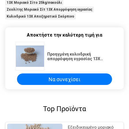
13X Μοριακό Σίτο 25kg/σακούλι
Ζεολίτης Μοριακό Σίτ 13X Απορρόφηση υγρασίας
Κυλινδρικό 13X Αποξηρατικό Σκόρπινο
Αποκτήστε την καλύτερη τιμή για
Προηγμένη κυλινδρική
απορρόφηση υγρασίας 13X
Μοριακό σίτσο για
αποτελεσματικό διαχωρισμό
Να συνεχίσει
Top Προϊόντα
Εξειδικευμένο μοριακό