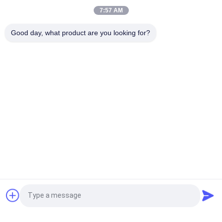
κόσκινων Desiccant
7:57 AM
Κυλινδρικός σβόλος κόσκινων 13X μοριακός μέγεθος
Good day, what product are you looking for?
25kg/Bag πόρων 2 - 3mm
Λαϊκή κατηγορία
Όλα
Μοριακό 
3A Μοριακό 
Προσροφητικό 
Αποξηραντικό 
Κόσκινων
Κόσκινων
4a Μοριακό 
Μοριακό Κόσκινο 5a
Αποξηραντικό 
Κόσκινων
13x Μοριακό 
Μοριακό 
Αποξηραντικό 
Αποξηραντικό 
Κόσκινων
Κόσκινων
Zeolite Μοριακά 
Μοριακό Κόσκινο 
Αίτηση κράτησης
Κόσκινα
Άνθρακα