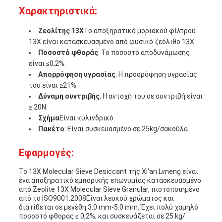
Χαρακτηριστικά:
PRIVACY
Ζεολίτης 13X
Το αποξηρατικό μοριακού φίλτρου
13X είναι κατασκευασμένο από φυσικό ζεόλιθο 13X.
POLICY
Ποσοστό φθοράς
: Το ποσοστό αποδυνάμωσης
είναι ≤0,2%.
Απορρόφηση υγρασίας
: Η προσρόφηση υγρασίας
του είναι ≥21%.
Δύναμη συντριβής
: Η αντοχή του σε συντριβή είναι
≥ 20N.
Σχήμα
Είναι κυλινδρικό.
Πακέτο
: Είναι συσκευασμένο σε 25kg/σακούλα.
Εφαρμογές:
Το 13X Molecular Sieve Desiccant της Xi'an Lvneng είναι
ένα αποξηρατικό εμπορικής επωνυμίας κατασκευασμένο
από Zeolite 13X Molecular Sieve Granular, πιστοποιημένο
από το ISO9001:2008Είναι λευκού χρώματος και
διατίθεται σε μεγέθη 3.0 mm-5.0 mm. Έχει πολύ χαμηλό
ποσοστό φθοράς ≤ 0,2%, και συσκευάζεται σε 25 kg/