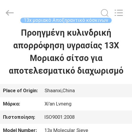
Xi'an
Lvneng
Purification
Technology
13x μοριακό Αποξηραντικό κόσκινων
Co.,Ltd..
All
Προηγμένη κυλινδρική
ΑΡΧΙΚΉ
Rights
Reserved.
απορρόφηση υγρασίας 13X
ΠΡΟΪΌΝΤΑ
Μοριακό σίτσο για
αποτελεσματικό διαχωρισμό
ΒΊΝΤΕΟ
Place of Origin:
Shaanxi,China
ΕΚΠΟΜΠΉ
Μάρκα:
Xi'an Lvneng
VR
Πιστοποίηση:
ISO9001:2008
ΣΧΕΤΙΚΆ
Model Number:
13x Molecular Sieve