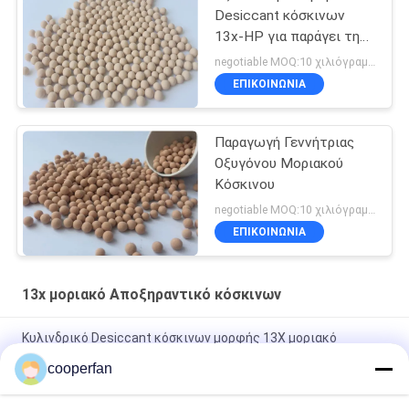
Desiccant κόσκινων
13x-HP για παράγει την
κατασκευή οξυγόνου
negotiable MOQ:10 χιλιόγραμμα
ΕΠΙΚΟΙΝΩΝΙΑ
Παραγωγή Γεννήτριας
Οξυγόνου Μοριακού
Κόσκινου
negotiable MOQ:10 χιλιόγραμμα
ΕΠΙΚΟΙΝΩΝΙΑ
13x μοριακό Αποξηραντικό κόσκινων
Κυλινδρικό Desiccant κόσκινων μορφής 13X μοριακό
μέγεθος πόρων 2 - 3mm
cooperfan
Zeolite 13X μοριακό φαινόμενο ειδικό βάρος 0.75g/Ml σβόλων