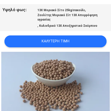
ΜΕ
Υψηλό φως:
,
13X Μοριακό Σίτο 25kg/σακούλι
Ζεολίτης Μοριακό Σίτ 13X Απορρόφηση
ΕΜΆΣ
υγρασίας
,
Κυλινδρικό 13X Αποξηρατικό Σκόρπινο
ΞΕΝΆΓΗΣΗ
ΚΑΛΎΤΕΡΗ ΤΙΜΉ
ΣΤΟ
ΕΡΓΟΣΤΆΣΙΟ
ΠΟΙΟΤΙΚΌΣ
ΈΛΕΓΧΟΣ
ΕΠΙΚΟΙΝΩΝΉΣΤΕ