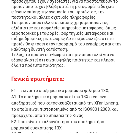
προσοχή.που έχουν σχεδιαστεί για να προστατεύουν το
προϊόν από τυχόν βλάβη κατά τη μεταφοράΤα δοχεία
φέρουν επίσης την ονομασία του προϊόντος, την
ποσότητα και άλλες σχετικές πληροφορίες.
Το προϊόν αποστέλλεται επίσης χρησιμοποιώντας
αξιόπιστες και ασφαλείς υπηρεσίες μεταφοράς, όπως
αεροπορικές μεταφορές, φορτηγικές μεταφορές και
σιδηροδρομικές μεταφορές.Αυτό εξασφαλίζει ότι το
προϊόν θα φτάσει στον προορισμό του εγκαίρως και στην
καλύτερη δυνατή κατάσταση.
Τέλος, το προϊόν επιθεωρείται πριν αποσταλεί για να
εξασφαλιστεί ότι είναι υψηλής ποιότητας και πληροί
όλα τα πρότυπα ποιότητας.
Γενικά ερωτήματα:
Ε1: Τι είναι το αποξηρατικό μοριακού φίλτρου 13X;
Α1: Το αποξηρατικό μοριακού σίτου 13X είναι ένα
αποξηρατικό που κατασκευάζεται από την Xi'an Lvneng,
το οποίο είναι πιστοποιημένο από το ISO9001:2008, και
προέρχεται από το Shaanxi της Κίνας.
Ε2: Ποιο είναι το πλεονέκτημα του αποξηρατήρα
μοριακού συσκόπισης 13X;