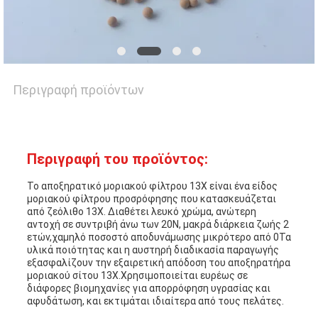
ΜΑΖΊ
ΜΑΣ
Περιγραφή προϊόντων
ΕΙΔΉΣΕΙΣ
ΥΠΟΘΈΣΕΙΣ
Περιγραφή του προϊόντος:
Το αποξηρατικό μοριακού φίλτρου 13X είναι ένα είδος
ΖΗΤΉΣΤΕ
μοριακού φίλτρου προσρόφησης που κατασκευάζεται
από ζεόλιθο 13X. Διαθέτει λευκό χρώμα, ανώτερη
αντοχή σε συντριβή άνω των 20N, μακρά διάρκεια ζωής 2
ΜΙΑ
ετών,χαμηλό ποσοστό αποδυνάμωσης μικρότερο από 0Τα
υλικά ποιότητας και η αυστηρή διαδικασία παραγωγής
ΠΡΟΣΦΟΡΆ
εξασφαλίζουν την εξαιρετική απόδοση του αποξηρατήρα
μοριακού σίτου 13X.Χρησιμοποιείται ευρέως σε
διάφορες βιομηχανίες για απορρόφηση υγρασίας και
αφυδάτωση, και εκτιμάται ιδιαίτερα από τους πελάτες.
SITEMAP