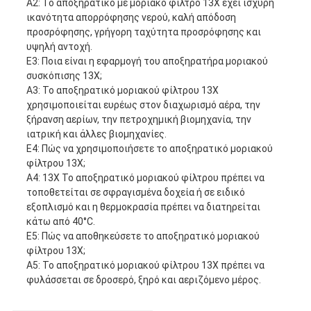
Α2: Το αποξηρατικό με μοριακό φίλτρο 13X έχει ισχυρή
ικανότητα απορρόφησης νερού, καλή απόδοση
προσρόφησης, γρήγορη ταχύτητα προσρόφησης και
υψηλή αντοχή.
Ε3: Ποια είναι η εφαρμογή του αποξηρατήρα μοριακού
συσκόπισης 13X;
Α3: Το αποξηρατικό μοριακού φίλτρου 13X
χρησιμοποιείται ευρέως στον διαχωρισμό αέρα, την
ξήρανση αερίων, την πετροχημική βιομηχανία, την
ιατρική και άλλες βιομηχανίες.
Ε4: Πώς να χρησιμοποιήσετε το αποξηρατικό μοριακού
φίλτρου 13X;
Α4: 13X Το αποξηρατικό μοριακού φίλτρου πρέπει να
τοποθετείται σε σφραγισμένα δοχεία ή σε ειδικό
εξοπλισμό και η θερμοκρασία πρέπει να διατηρείται
κάτω από 40°C.
Ε5: Πώς να αποθηκεύσετε το αποξηρατικό μοριακού
φίλτρου 13X;
Α5: Το αποξηρατικό μοριακού φίλτρου 13X πρέπει να
φυλάσσεται σε δροσερό, ξηρό και αεριζόμενο μέρος.