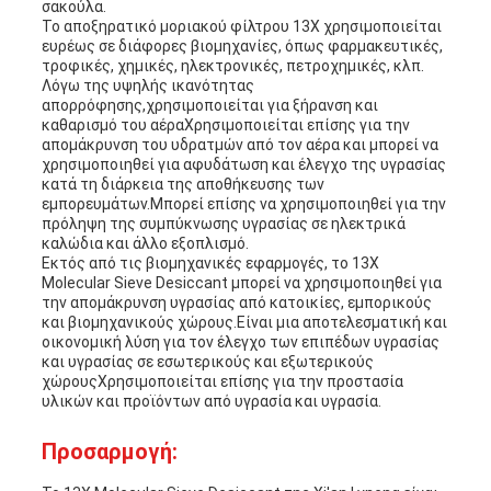
σακούλα.
Το αποξηρατικό μοριακού φίλτρου 13X χρησιμοποιείται
ευρέως σε διάφορες βιομηχανίες, όπως φαρμακευτικές,
τροφικές, χημικές, ηλεκτρονικές, πετροχημικές, κλπ.
Λόγω της υψηλής ικανότητας
απορρόφησης,χρησιμοποιείται για ξήρανση και
καθαρισμό του αέραΧρησιμοποιείται επίσης για την
απομάκρυνση του υδρατμών από τον αέρα και μπορεί να
χρησιμοποιηθεί για αφυδάτωση και έλεγχο της υγρασίας
κατά τη διάρκεια της αποθήκευσης των
εμπορευμάτων.Μπορεί επίσης να χρησιμοποιηθεί για την
πρόληψη της συμπύκνωσης υγρασίας σε ηλεκτρικά
καλώδια και άλλο εξοπλισμό.
Εκτός από τις βιομηχανικές εφαρμογές, το 13X
Molecular Sieve Desiccant μπορεί να χρησιμοποιηθεί για
την απομάκρυνση υγρασίας από κατοικίες, εμπορικούς
και βιομηχανικούς χώρους.Είναι μια αποτελεσματική και
οικονομική λύση για τον έλεγχο των επιπέδων υγρασίας
και υγρασίας σε εσωτερικούς και εξωτερικούς
χώρουςΧρησιμοποιείται επίσης για την προστασία
υλικών και προϊόντων από υγρασία και υγρασία.
Προσαρμογή: