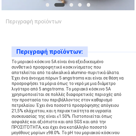
ΜΑΖΊ
ΜΑΣ
Περιγραφή προϊόντων
ΕΙΔΉΣΕΙΣ
Περιγραφή προϊόντων:
Το μοριακό κόσκινο 5A είναι ένα εξειδικευμένο
ΥΠΟΘΈΣΕΙΣ
συνθετικό προσροφητικό κοσκινίσματος που
αποτελείται από τα αλκαλικά alumino-πυριτικά άλατα.
Έχει ένα άνοιγμα πόρων 5 angstroms και είναι σε θέση να
προσροφήσει τα μόρια όπως το νερό με μια διάμετρο
ΖΗΤΉΣΤΕ
λιγότερο από 5 angstroms. Το μοριακό κόσκινο 5A
χρησιμοποιείται σε πολλές διαφορετικές περιοχές από
ΜΙΑ
την προστασία του περιβάλλοντος στον καθαρισμό
πετρελαίου. Έχει ένα ποσοστό προσρόφησης απόγειου
ΠΡΟΣΦΟΡΆ
21,5% ελάχιστου, και η περιεκτικότητα σε υγρασία
συσκευασίας της είναι ≤1.50%. Πιστοποιείται όπως
ασφαλές και αξιόπιστο και από SGS και από την
ΠΡΟΣΙΤΌΤΗΤΑ, και έχει ένα κατάλληλο ποσοστό
SITEMAP
μεγέθους μορίων ≥98.0%. Το pH του μοριακού κόσκινου