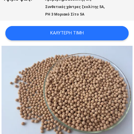
,
Συνθετικές χάντρες ζεολίτης 5Α
ΜΕ
PH 3 Μοριακό Σίτο 5A
ΕΜΆΣ
ΚΑΛΎΤΕΡΗ ΤΙΜΉ
ΞΕΝΆΓΗΣΗ
ΣΤΟ
ΕΡΓΟΣΤΆΣΙΟ
ΠΟΙΟΤΙΚΌΣ
ΈΛΕΓΧΟΣ
ΕΠΙΚΟΙΝΩΝΉΣΤΕ