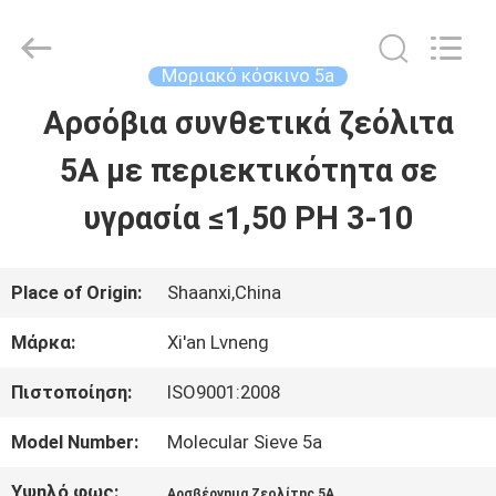
Xi'an
Lvneng
Purification
Technology
Μοριακό κόσκινο 5a
Co.,Ltd..
All
Αρσόβια συνθετικά ζεόλιτα
ΑΡΧΙΚΉ
Rights
Reserved.
5A με περιεκτικότητα σε
ΠΡΟΪΌΝΤΑ
υγρασία ≤1,50 PH 3-10
ΒΊΝΤΕΟ
Place of Origin:
Shaanxi,China
Μάρκα:
Xi'an Lvneng
ΕΚΠΟΜΠΉ
Πιστοποίηση:
ISO9001:2008
VR
Model Number:
Molecular Sieve 5a
ΣΧΕΤΙΚΆ
Υψηλό φως:
,
Αρσβέρνημα Ζεολίτης 5A