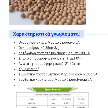
Χαρακτηριστικά γνωρίσματα:
Όνομα προϊόντων: Μοριακό κόσκινο 5A
Όγκος πόρων: ≥0.35cm3/g
Κατάλληλο ποσοστό μεγέθους μορίων: ≥98.0%
Στατικό προσροφημένο water%: ≥21.0%
Ανώτατη προσρόφηση νερού: 21.5%min
Χρώμα: Μπεζ
Συνθετικό προσροφητικό: Μοριακό κοσκίνισμα 5A
Συνθετικό κοσκίνισμα: Μοριακό κοσκίνισμα 5A