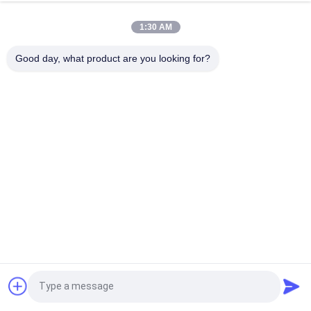
Βιομηχανικός μοριακός καθαρισμός αέρα του CO2 πόρων
H2O κόσκινων 5a αποτελεσματικός
1:30 AM
Zeolite 35mm 5A μοριακά κόσκινα/μοριακό κόσκινο Zeochem
Good day, what product are you looking for?
για το συμπυκνωτή υδρογόνου
Λαϊκή κατηγορία
Όλα
Μοριακό 
3A Μοριακό 
Προσροφητικό 
Αποξηραντικό 
Κόσκινων
Κόσκινων
4a Μοριακό 
Μοριακό Κόσκινο 5a
Αποξηραντικό 
Κόσκινων
13x Μοριακό 
Μοριακό 
Αποξηραντικό 
Αποξηραντικό 
Κόσκινων
Κόσκινων
Zeolite Μοριακά 
Μοριακό Κόσκινο 
Αίτηση κράτησης
Κόσκινα
Άνθρακα