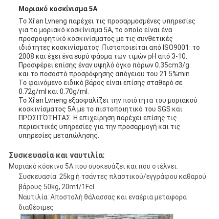
Μοριακό κοσκίνισμα 5A
Το Xi'an Lvneng παρέχει τις προσαρμοσμένες υπηρεσίες
για το μοριακό κοσκίνισμα 5A, το οποίο είναι ένα
προσροφητικό κοσκινίσματος με τις συνθετικές
ιδιότητες κοσκινίσματος. Πιστοποιείται από ISO9001: το
2008 και έχει ένα ευρύ φάσμα των τιμών pH από 3-10.
Προσφέρει επίσης έναν υψηλό όγκο πόρων 0.35cm3/g
και το ποσοστό προσρόφησης απόγειου του 21.5%min.
Το φαινόμενο ειδικό βάρος είναι επίσης σταθερό σε
0.72g/ml και 0.70g/ml.
Το Xi'an Lvneng εξασφαλίζει την ποιότητα του μοριακού
κοσκινίσματος 5A με το πιστοποιητικό του SGS και
ΠΡΟΣΙΤΌΤΗΤΑΣ. Η επιχείρηση παρέχει επίσης τις
περιεκτικές υπηρεσίες για την προσαρμογή και τις
υπηρεσίες μεταπώλησης.
Συσκευασία και ναυτιλία:
Μοριακό κόσκινο 5A που συσκευάζει και που στέλνει:
Συσκευασία: 25kg ή τσάντες πλαστικού/εγγράφου καθαρού
βάρους 50kg, 20mt/1Fcl
Ναυτιλία: Αποστολή θάλασσας και εναέρια μεταφορά
διαθέσιμες