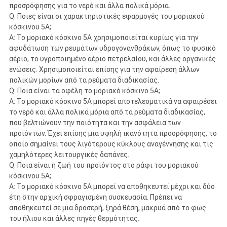
προσρόφησης για το νερό και άλλα πολικά μόρια.
Q: Ποιες είναι οι χαρακτηριστικές εφαρμογές του μοριακού
κόσκινου 5A;
Α: Το μοριακό κόσκινο 5A χρησιμοποιείται κυρίως για την
αφυδάτωση των ρευμάτων υδρογονανθράκων, όπως το φυσικό
αέριο, το υγροποιημένο αέριο πετρελαίου, και άλλες οργανικές
ενώσεις. Χρησιμοποιείται επίσης για την αφαίρεση άλλων
πολικών μορίων από τα ρεύματα διαδικασίας.
Q: Ποια είναι τα οφέλη το μοριακό κόσκινο 5A;
Α: Το μοριακό κόσκινο 5A μπορεί αποτελεσματικά να αφαιρέσει
το νερό και άλλα πολικά μόρια από τα ρεύματα διαδικασίας,
που βελτιώνουν την ποιότητα και την ασφάλεια των
προϊόντων. Έχει επίσης μια υψηλή ικανότητα προσρόφησης, το
οποίο σημαίνει τους λιγότερους κύκλους αναγέννησης και τις
χαμηλότερες λειτουργικές δαπάνες.
Q: Ποια είναι η ζωή του προϊόντος στο ράφι του μοριακού
κόσκινου 5A;
Α: Το μοριακό κόσκινο 5A μπορεί να αποθηκευτεί μέχρι και δύο
έτη στην αρχική σφραγισμένη συσκευασία. Πρέπει να
αποθηκευτεί σε μια δροσερή, ξηρά θέση, μακρυά από το φως
του ήλιου και άλλες πηγές θερμότητας.