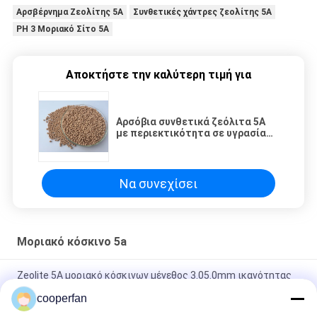
Αρσβέρνημα Ζεολίτης 5A
Συνθετικές χάντρες ζεολίτης 5Α
PH 3 Μοριακό Σίτο 5A
Αποκτήστε την καλύτερη τιμή για
Αρσόβια συνθετικά ζεόλιτα 5A
με περιεκτικότητα σε υγρασία
≤1,50 PH 3-10
Να συνεχίσει
Μοριακό κόσκινο 5a
Zeolite 5A μοριακό κόσκινων μέγεθος 3.05.0mm ικανότητας
προσρόφησης προσροφητών ισχυρό
cooperfan