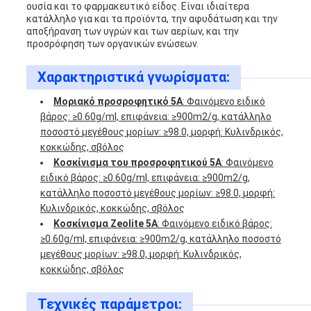
ουσία και το φαρμακευτικό είδος. Είναι ιδιαίτερα
κατάλληλο για και τα προϊόντα, την αφυδάτωση και την
αποξήρανση των υγρών και των αερίων, και την
PRIVACY
προσρόφηση των οργανικών ενώσεων.
POLICY
Χαρακτηριστικά γνωρίσματα:
Μοριακό προσροφητικό 5A
: Φαινόμενο ειδικό
βάρος: ≥0.60g/ml, επιφάνεια: ≥900m2/g, κατάλληλο
ποσοστό μεγέθους μορίων: ≥98.0, μορφή: Κυλινδρικός,
κοκκώδης, σβόλος
Κοσκίνισμα του προσροφητικού 5A
: Φαινόμενο
ειδικό βάρος: ≥0.60g/ml, επιφάνεια: ≥900m2/g,
κατάλληλο ποσοστό μεγέθους μορίων: ≥98.0, μορφή:
Κυλινδρικός, κοκκώδης, σβόλος
Κοσκίνισμα Zeolite 5A
: Φαινόμενο ειδικό βάρος:
≥0.60g/ml, επιφάνεια: ≥900m2/g, κατάλληλο ποσοστό
μεγέθους μορίων: ≥98.0, μορφή: Κυλινδρικός,
κοκκώδης, σβόλος
Τεχνικές παράμετροι: