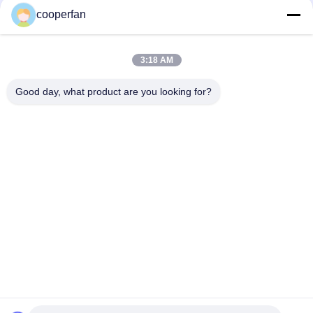
προσρόφησης προσροφητών ισχυρό
cooperfan
Βιομηχανικός μοριακός καθαρισμός αέρα του CO2 πόρων
H2O κόσκινων 5a αποτελεσματικός
3:18 AM
Zeolite 35mm 5A μοριακά κόσκινα/μοριακό κόσκινο Zeochem
Good day, what product are you looking for?
για το συμπυκνωτή υδρογόνου
Λαϊκή κατηγορία
Όλα
Μοριακό 
3A Μοριακό 
Προσροφητικό 
Αποξηραντικό 
Κόσκινων
Κόσκινων
4a Μοριακό 
Μοριακό Κόσκινο 5a
Αποξηραντικό 
Κόσκινων
13x Μοριακό 
Μοριακό 
Αποξηραντικό 
Αποξηραντικό 
Κόσκινων
Κόσκινων