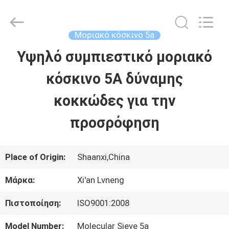
Xi'an
Lvneng
Purification
Technology
Μοριακό κόσκινο 5a
Co.,Ltd..
All
Υψηλό συμπιεστικό μοριακό
ΑΡΧΙΚΉ
Rights
Reserved.
κόσκινο 5A δύναμης
ΠΡΟΪΌΝΤΑ
κοκκώδες για την
προσρόφηση
ΒΊΝΤΕΟ
Place of Origin:
Shaanxi,China
ΕΚΠΟΜΠΉ
Μάρκα:
Xi'an Lvneng
VR
Πιστοποίηση:
ISO9001:2008
ΣΧΕΤΙΚΆ
Model Number:
Molecular Sieve 5a