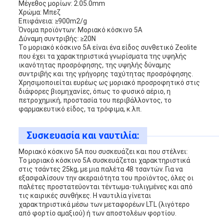
Μέγεθος μορίων: 2.05.0mm
Χρώμα: Μπεζ
Επιφάνεια: ≥900m2/g
Όνομα προϊόντων: Μοριακό κόσκινο 5A
Δύναμη συντριβής: ≥20N
Το μοριακό κόσκινο 5A είναι ένα είδος συνθετικό Zeolite
που έχει τα χαρακτηριστικά γνωρίσματα της υψηλής
ικανότητας προσρόφησης, της υψηλής δύναμης
συντριβής και της γρήγορης ταχύτητας προσρόφησης.
Χρησιμοποιείται ευρέως ως μοριακό προσροφητικό στις
διάφορες βιομηχανίες, όπως το φυσικό αέριο, η
πετροχημική, προστασία του περιβάλλοντος, το
φαρμακευτικό είδος, τα τρόφιμα, κ.λπ.
Συσκευασία και ναυτιλία:
Μοριακό κόσκινο 5A που συσκευάζει και που στέλνει:
Το μοριακό κόσκινο 5A συσκευάζεται χαρακτηριστικά
στις τσάντες 25kg, με μια παλέτα 48 τσαντών. Για να
εξασφαλίσουν την ακεραιότητα του προϊόντος, όλες οι
παλέτες προστατεύονται τέντωμα-τυλιγμένες και από
τις καιρικές συνθήκες. Η ναυτιλία γίνεται
χαρακτηριστικά μέσω των μεταφορέων LTL (λιγότερο
από φορτίο αμαξιού) ή των αποστολέων φορτίου.