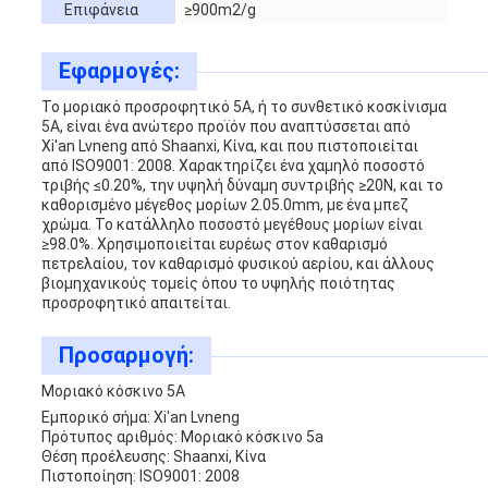
Επιφάνεια
≥900m2/g
Εφαρμογές:
Το μοριακό προσροφητικό 5A, ή το συνθετικό κοσκίνισμα
5A, είναι ένα ανώτερο προϊόν που αναπτύσσεται από
Xi'an Lvneng από Shaanxi, Κίνα, και που πιστοποιείται
από ISO9001: 2008. Χαρακτηρίζει ένα χαμηλό ποσοστό
τριβής ≤0.20%, την υψηλή δύναμη συντριβής ≥20N, και το
καθορισμένο μέγεθος μορίων 2.05.0mm, με ένα μπεζ
χρώμα. Το κατάλληλο ποσοστό μεγέθους μορίων είναι
≥98.0%. Χρησιμοποιείται ευρέως στον καθαρισμό
πετρελαίου, τον καθαρισμό φυσικού αερίου, και άλλους
βιομηχανικούς τομείς όπου το υψηλής ποιότητας
προσροφητικό απαιτείται.
Προσαρμογή:
Μοριακό κόσκινο 5A
Εμπορικό σήμα: Xi'an Lvneng
Πρότυπος αριθμός: Μοριακό κόσκινο 5a
Θέση προέλευσης: Shaanxi, Κίνα
Πιστοποίηση: ISO9001: 2008