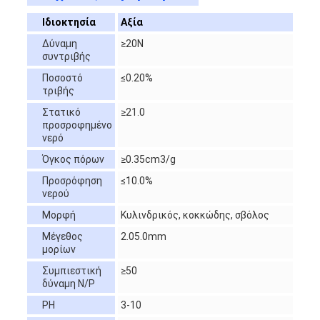
Ιδιοκτησία
Αξία
Δύναμη
≥20N
συντριβής
Ποσοστό
≤0.20%
τριβής
Στατικό
≥21.0
προσροφημένο
νερό
Όγκος πόρων
≥0.35cm3/g
Προσρόφηση
≤10.0%
νερού
Μορφή
Κυλινδρικός, κοκκώδης, σβόλος
Μέγεθος
2.05.0mm
μορίων
Συμπιεστική
≥50
δύναμη N/P
PH
3-10