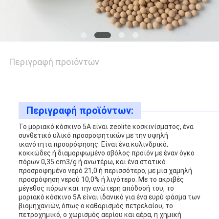
ΜΑΖΊ
ΜΑΣ
Περιγραφή προϊόντων
ΕΙΔΉΣΕΙΣ
ΥΠΟΘΈΣΕΙΣ
Περιγραφή προϊόντων:
Το μοριακό κόσκινο 5A είναι zeolite κοσκινίσματος, ένα
συνθετικό υλικό προσροφητικών με την υψηλή
ΖΗΤΉΣΤΕ
ικανότητα προσρόφησης. Είναι ένα κυλινδρικό,
κοκκώδες ή διαμορφωμένο σβόλος προϊόν με έναν όγκο
ΜΙΑ
πόρων 0,35 cm3/g ή ανωτέρω, και ένα στατικό
προσροφημένο νερό 21,0 ή περισσότερο, με μια χαμηλή
ΠΡΟΣΦΟΡΆ
προσρόφηση νερού 10,0% ή λιγότερο. Με το ακριβές
μέγεθος πόρων και την ανώτερη απόδοσή του, το
μοριακό κόσκινο 5A είναι ιδανικό για ένα ευρύ φάσμα των
βιομηχανιών, όπως ο καθαρισμός πετρελαίου, το
SITEMAP
πετροχημικό, ο χωρισμός αερίου και αέρα, η χημική