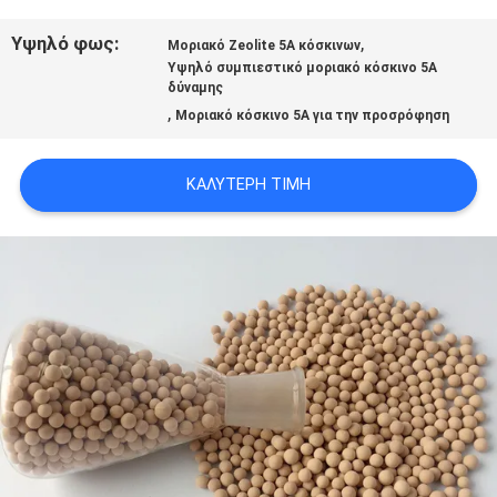
ΜΕ
Υψηλό φως:
,
Μοριακό Zeolite 5A κόσκινων
Υψηλό συμπιεστικό μοριακό κόσκινο 5A
ΕΜΆΣ
δύναμης
,
Μοριακό κόσκινο 5A για την προσρόφηση
ΞΕΝΆΓΗΣΗ
ΚΑΛΎΤΕΡΗ ΤΙΜΉ
ΣΤΟ
ΕΡΓΟΣΤΆΣΙΟ
ΠΟΙΟΤΙΚΌΣ
ΈΛΕΓΧΟΣ
ΕΠΙΚΟΙΝΩΝΉΣΤΕ