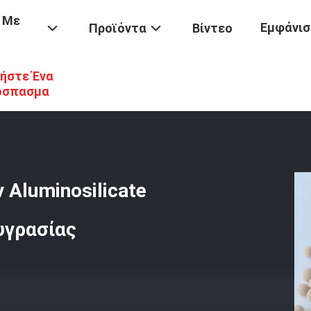
 Με
Εμφάνισ
Προϊόντα
Βίντεο
ήστε Ένα
όσκινων
/
Μοριακό Desiccant Κόσκινων Aluminosilicate 3A Για Την 
όσπασμα
 Aluminosilicate
υγρασίας