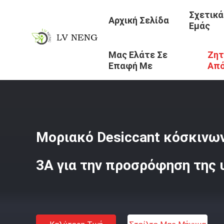
Σχετικά
Αρχική Σελίδα
Εμάς
Μας Ελάτε Σε
Ζητ
Αρχική Σελίδα
/
Προϊόντα
/
3A Μοριακό Αποξηραντικό Κ
Επαφή Με
Απ
Μοριακό Desiccant κόσκινων
3A για την προσρόφηση της 