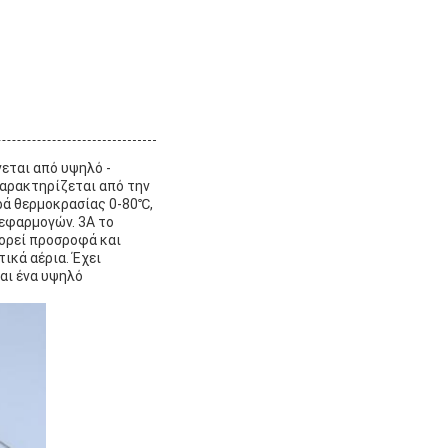
εται από υψηλό -
 χαρακτηρίζεται από την
ιρά θερμοκρασίας 0-80℃,
 εφαρμογών. 3A το
ορεί προσροφά και
ικά αέρια. Έχει
αι ένα υψηλό