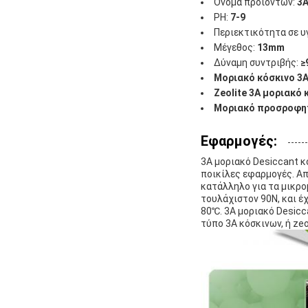
Όνομα προϊόντων:
3A
PH:
7-9
Περιεκτικότητα σε υ
Μέγεθος:
13mm
Δύναμη συντριβής:
≥
Μοριακό κόσκινο 3
Zeolite 3A μοριακό 
Μοριακό προσροφη
Εφαρμογές:
3A μοριακό Desiccant κ
ποικίλες εφαρμογές. Απο
κατάλληλο για τα μικρομ
τουλάχιστον 90N, και έ
80℃. 3A μοριακό Desicc
τύπο 3A κόσκινων, ή zeo