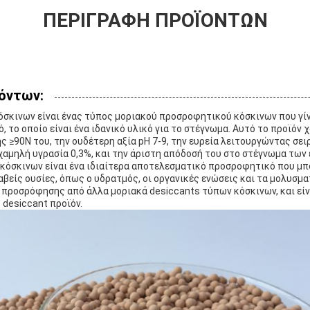
ΠΕΡΙΓΡΑΦΉ ΠΡΟΪΌΝΤΩΝ
όντων:
όσκινων είναι ένας τύπος μοριακού προσροφητικού κόσκινων που γίν
, το οποίο είναι ένα ιδανικό υλικό για το στέγνωμα. Αυτό το προϊόν
ς ≥90N του, την ουδέτερη αξία pH 7-9, την ευρεία λειτουργώντας σε
χαμηλή υγρασία 0,3%, και την άριστη απόδοσή του στο στέγνωμα των
κόσκινων είναι ένα ιδιαίτερα αποτελεσματικό προσροφητικό που μπ
βείς ουσίες, όπως ο υδρατμός, οι οργανικές ενώσεις και τα μολυσματ
προσρόφησης από άλλα μοριακά desiccants τύπων κόσκινων, και είν
desiccant προϊόν.