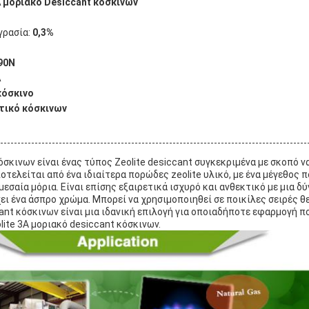
 μοριακό Desiccant κόσκινων
γρασία:
0,3%
90N
A
κόσκινο
τικό κόσκινων
όσκινων είναι ένας τύπος Zeolite desiccant συγκεκριμένα με σκοπό ν
τελείται από ένα ιδιαίτερα πορώδες zeolite υλικό, με ένα μέγεθος π
εσαία μόρια. Είναι επίσης εξαιρετικά ισχυρό και ανθεκτικό με μια δ
χει ένα άσπρο χρώμα. Μπορεί να χρησιμοποιηθεί σε ποικίλες σειρές θ
ant κόσκινων είναι μια ιδανική επιλογή για οποιαδήποτε εφαρμογή π
lite 3A μοριακό desiccant κόσκινων.