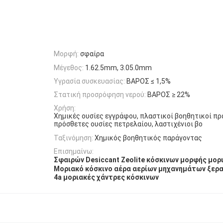
Μορφή:
σφαίρα
Μέγεθος:
1.62.5mm, 3.05.0mm
Υγρασία συσκευασίας:
ΒΑΡΟΣ ≤ 1,5%
Στατική προσρόφηση νερού:
ΒΑΡΟΣ ≥ 22%
Χρήση:
Χημικές ουσίες εγγράφου, πλαστικοί βοηθητικοί πρ
πρόσθετες ουσίες πετρελαίου, λαστιχένιοι βο
Ταξινόμηση:
Χημικός βοηθητικός παράγοντας
Επισημαίνω:
Σφαιρών Desiccant Zeolite κόσκινων μορφής μορ
Μοριακό κόσκινο αέρα αερίων μηχανημάτων ξερ
4a μοριακές χάντρες κόσκινων