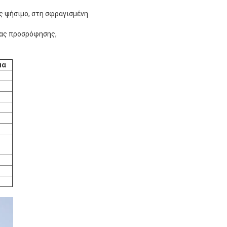
ς ψήσιμο, στη σφραγισμένη
τας προσρόφησης,
μα