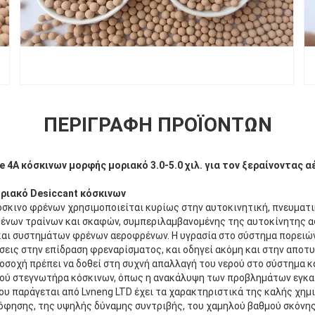
ΠΕΡΙΓΡΑΦΉ ΠΡΟΪΌΝΤΩΝ
e 4A κόσκινων μορφής μοριακό 3.0-5.0 χιλ. για τον ξεραίνοντας
ριακό Desiccant κόσκινων
σκινο φρένων χρησιμοποιείται κυρίως στην αυτοκινητική, πνευματι
νων τραίνων και σκαφών, συμπεριλαμβανομένης της αυτοκίνητης α
αι συστημάτων φρένων αεροφρένων. Η υγρασία στο σύστημα πορειών
σεις στην επίδραση φρεναρίσματος, και οδηγεί ακόμη και στην αποτ
σοχή πρέπει να δοθεί στη συχνή απαλλαγή του νερού στο σύστημα κα
ού στεγνωτήρα κόσκινων, όπως η ανακάλυψη των προβλημάτων εγκα
ου παράγεται από Lvneng LTD έχει τα χαρακτηριστικά της καλής χημ
φησης, της υψηλής δύναμης συντριβής, του χαμηλού βαθμού σκόνης