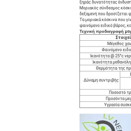
ξηράς δυνατότητας ένδυση
Μοριακός σύνδεσμος κόσκιν
δεξαμενή που δροσίζεται 
Τα μοριακά κόσκινα που γ
φαινόμενο ειδικό βάρος, κ
Τεχνική προδιαγραφή
μο
Στοιχε
Μέγεθος χα
Φαινόμενο ειδι
Ικανότητα @ 25°c νε
Ικανότητα μεθανόλη
Θερμότητα της π
Δύναμη συντριβής
Ποσοστό τρ
Προσόντα με
Υγρασία συσκ