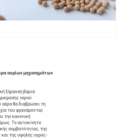
 αέρα αερίων μηχανημάτων
κή ξήρανση βαριά
φαίρεσης νερού
 αέρα θα διαβρώσει τη
υχία του φρενάροντας
ι την κανονική
ίρως. Το αυτοκίνητο
ικής συμβατότητας, της
 και της υψηλής υγρός-