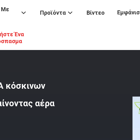
 Με
Εμφάνισ
Προϊόντα
Βίντεο
ήστε Ένα
κινων
/
Σφαιρών Desiccant Zeolite 4A Κόσκινων Μορφής Μοριακό Γι
όσπασμα
4A κόσκινων
αίνοντας αέρα