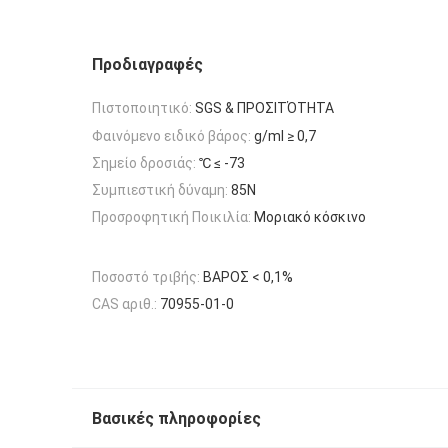
Προδιαγραφές
Πιστοποιητικό:
SGS & ΠΡΟΣΙΤΌΤΗΤΑ
Φαινόμενο ειδικό βάρος:
g/ml ≥ 0,7
Σημείο δροσιάς:
℃ ≤ -73
Συμπιεστική δύναμη:
85N
Προσροφητική Ποικιλία:
Μοριακό κόσκινο
Ποσοστό τριβής:
ΒΑΡΟΣ < 0,1%
CAS αριθ.:
70955-01-0
Βασικές πληροφορίες