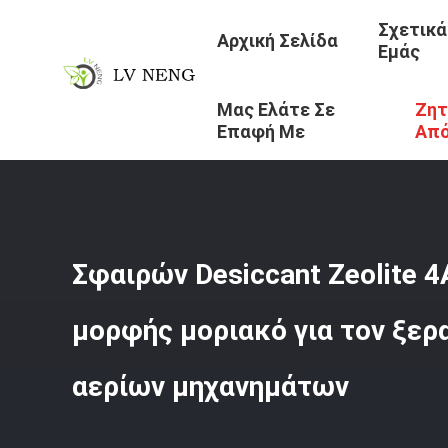
Σχετικά
Αρχική Σελίδα
Εμάς
Μας Ελάτε Σε
Ζητ
Αρχική Σελίδα
/
Προϊόντα
/
Μοριακό Αποξηραντικό Κόσ
Επαφή Με
Απ
Σφαιρών Desiccant Zeolite 
μορφής μοριακό για τον ξερ
αερίων μηχανημάτων