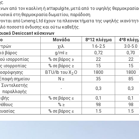
ς.
ων από τον καολίνη ή attapulgite, μετά από το υψηλής θερμοκρασία
φυσικά στη θερμοκρασία δωματίου, παράδοση.
ίνονται από Lvneng Ltd έχουν τα πλεονεκτήματα της υψηλής ικανότη
αλό ποσοστό ένδυσης και ούτω καθεξής.
ριακό Desiccant κόσκινων
ίο
Μονάδα
8*12 πλέγμα
4*8 πλέγ
ντρών
χιλ.
1.6-2.5
3.0-5.0
κό βάρος
g/ml ≥
0,72
0,70
ρού ισορροπίας
% σε βάρος ≥
22
22
ς ισορροπίας
% σε βάρος ≥
15
15
ροσρόφησης
BTU/lb του Χ
Ο
1800
1800
2
Επαφή σημείου
Ν ≥
35
85
Συντελεστής
-
0,3
0,3
παραλλαγής
ιβής
% σε βάρος ≤
0,1
0,1
γέθους
% ≥
98
98
ευασίας
% σε βάρος ≤
1.5
1.5