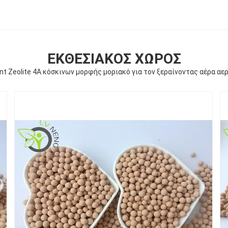
ΕΚΘΕΣΙΑΚΌΣ ΧΏΡΟΣ
t Zeolite 4A κόσκινων μορφής μοριακό για τον ξεραίνοντας αέρα α