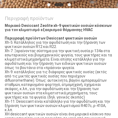
Περιγραφή προϊόντων
Μοριακό Desiccant Zeolite xh-9 ψυκτικών ουσιών κόσκινων
για τον κλιματισμό εξαερισμού θέρμανσης HVAC
Περιγραφή προϊόντων
Desiccant ψυκτικών ουσιών
Xh-5: Κατάλληλος για την αφυδάτωση και την ξήρανση των
ψυκτικών ουσιών R12 και R22.
Xh-7: Ξεραίνοντας σύστημα για την ψυκτική ουσία ρ-134a στα
εσωτερικούς και βιομηχανικούς ψυγεία, τους ψυκτήρες και τα
κλιματιστικά μηχανήματα. Είναι επίσης κατάλληλο για την
αφυδάτωση και την ξήρανση των ειδικών ψυκτικών ουσιών
όπως το βουτάνιο στα «πράσινα» ψυγεία.
Xh-9: κατάλληλος για τις διάφορες ψυκτικές ουσίες (εκτός
από τις μικτές ψυκτικές ουσίες που περιέχουν
difluoromethane). Όπως: αυτοκίνητο, βαγόνι εμπορευμάτων
σταθμών, κατεψυγμένο φορτηγό, ατμομηχανή, όχημα και
σκάφος, κ.λπ., για την αφυδάτωση και την ξήρανση των
ψυκτικών ουσιών στα κλιματιστικά μηχανήματα, τους
ψυκτήρες και τα ψυγεία. (δηλ. γενικός σκοπός)
Xh-11: Desiccant είναι κατάλληλο για την αφυδάτωση και την
ξήρανση των ψυκτικών ουσιών κλιματισμού R407c, ρ-410A,
κ.λπ.
XH desiccant ψυκτικών ουσιών είναι ένα μοριακό κόσκινο που