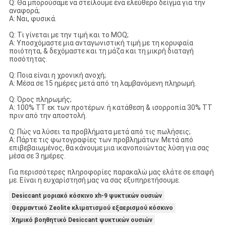
Q: Θα μπορούσαμε να στείλουμε ένα ελεύθερο δείγμα για την
αναφορά;
Α: Ναι, φυσικά.
Q: Τι γίνεται με την τιμή και το MOQ;
Α: Υποσχόμαστε μια ανταγωνιστική τιμή με τη κορυφαία
ποιότητα, & δεχόμαστε και τη μάζα και τη μικρή διαταγή
ποσότητας.
Q: Ποια είναι η χρονική ανοχή;
Α: Μέσα σε 15 ημέρες μετά από τη λαμβανόμενη πληρωμή.
Q: Όρος πληρωμής;
Α: 100% TT εκ των προτέρων. ή κατάθεση & ισορροπία 30% TT
πριν από την αποστολή.
Q: Πώς να λύσει τα προβλήματα μετά από τις πωλήσεις;
Α: Πάρτε τις φωτογραφίες των προβλημάτων. Μετά από
επιβεβαιωμένος, θα κάνουμε μια ικανοποιώντας λύση για σας
μέσα σε 3 ημέρες.
Για περισσότερες πληροφορίες παρακαλώ μας ελάτε σε επαφή
με. Είναι η ευχαρίστησή μας να σας εξυπηρετήσουμε.
Desiccant μοριακό κόσκινο xh-9 ψυκτικών ουσιών
Θερμαντικό Zeolite κλιματισμού εξαερισμού κόσκινο
Χημικό βοηθητικό Desiccant ψυκτικών ουσιών