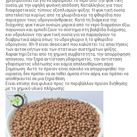
χρησιμοποιείται για να αφαιρέσει το νερό από την ψυκτική
ουσία, με την υψηλή φυσική απόδοση. Κατάλληλος για τους
διαφορετικούς τύπους εξοπλισμών ψύξης. Η ψυκτική ουσία
αποτελείται κυρίως από τα χλωρίδια και τα φθορίδια που
περιέχουν τους υδρογονάνθρακες. Κατά τη διάρκεια της
διάχυσης ψυκτικών ουσιών, μερικά από το νερό διαρρέουν έξω,
παγώνουν και εμποδίζουν το σύστημα στη βαλβίδα διάχυσης,
και υδρολύουν την ψυκτική ουσία για να παραγάγουν τα
διαβρωτικά αέρια όπως το υδροχλώριο ή το φθορίδιο
υδρογόνου. Xh-9 είναι desiccant που καλύπτει τις απαιτήσεις
των αυτοκινήτων και των στατικών συστημάτων ψύξης.
Χαρακτηρίζεται από τη χημική συμβατότητα, την απορρόφηση
απόγειου, την ξηρά αντίσταση γδαρσίματος, την αντίσταση
γδαρσίματος υδάτωσης και καμία απελευθέρωση αέρα.
Σημείωση: Αυτό το προϊόν είναι εύκολο να απορροφηθεί την
υγρασία, δεν πρέπει να εκτεθεί άμεσα στον αέρα, και πρέπει να
αποθηκευτεί σε μια ξηρά θέση
Είναι επίσης ένα φιλικό προς το περιβάλλον προϊόν διήθησης
με το χημικό υλικό πλήρωσης.