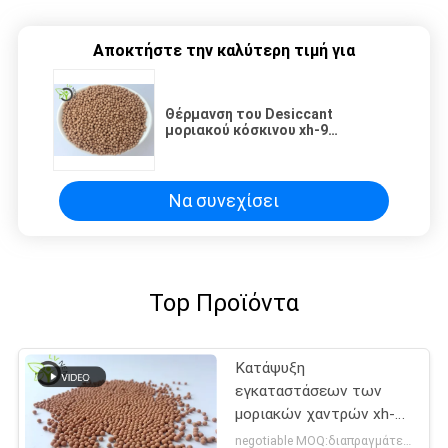
Αποκτήστε την καλύτερη τιμή για
Θέρμανση του Desiccant
μοριακού κόσκινου xh-9
ψυκτικών ουσιών κλιματισμού
εξαερισμού
Να συνεχίσει
Top Προϊόντα
Κατάψυξη
εγκαταστάσεων των
μοριακών χαντρών xh-9
κόσκινων κόσκινων
negotiable MOQ:διαπραγμάτευση