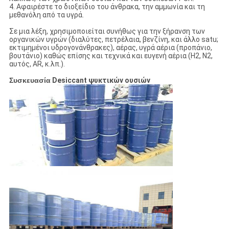
4. Αφαιρέστε το διοξείδιο του άνθρακα, την αμμωνία και τη
μεθανόλη από τα υγρά.
Σε μια λέξη, χρησιμοποιείται συνήθως για την ξήρανση των
οργανικών υγρών (διαλύτες, πετρέλαια, βενζίνη, και άλλο satu;
εκτιμημένοι υδρογονάνθρακες), αέρας, υγρά αέρια (προπάνιο,
βουτάνιο) καθώς επίσης και τεχνικά και ευγενή αέρια (H2, Ν2,
αυτός, AR, κ.λπ.).
Συσκευασία
Desiccant ψυκτικών ουσιών