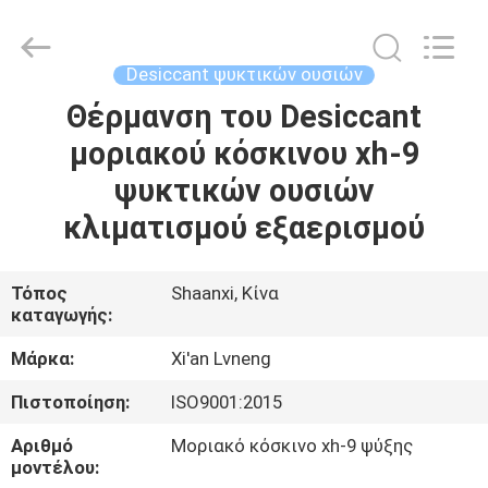
Xi'an
Lvneng
Purification
Technology
Co.,Ltd..
Desiccant ψυκτικών ουσιών
All
Rights
Reserved.
Θέρμανση του Desiccant
ΑΡΧΙΚΉ
μοριακού κόσκινου xh-9
ΠΡΟΪΌΝΤΑ
ψυκτικών ουσιών
κλιματισμού εξαερισμού
ΒΊΝΤΕΟ
Τόπος
Shaanxi, Κίνα
καταγωγής:
ΕΚΠΟΜΠΉ
VR
Μάρκα:
Xi'an Lvneng
Πιστοποίηση:
ISO9001:2015
ΣΧΕΤΙΚΆ
Αριθμό
Μοριακό κόσκινο xh-9 ψύξης
ΜΕ
μοντέλου: