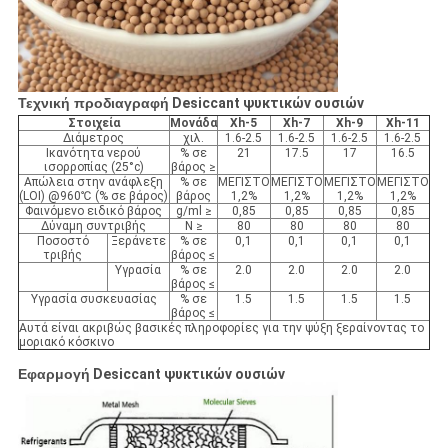
Τεχνική προδιαγραφή
Desiccant
ψυκτικών ουσιών
Στοιχεία
Μονάδα
Xh-5
Xh-7
Xh-9
Xh-11
Διάμετρος
χιλ.
1.6-2.5
1.6-2.5
1.6-2.5
1.6-2.5
Ικανότητα νερού
% σε
21
17.5
17
16.5
ισορροπίας (25°c)
βάρος ≥
Απώλεια στην ανάφλεξη
% σε
ΜΕΓΙΣΤΟ
ΜΕΓΙΣΤΟ
ΜΕΓΙΣΤΟ
ΜΕΓΙΣΤΟ
(LOI) @960℃ (% σε βάρος)
βάρος
1,2%
1,2%
1,2%
1,2%
Φαινόμενο ειδικό βάρος
g/ml ≥
0,85
0,85
0,85
0,85
Δύναμη συντριβής
Ν ≥
80
80
80
80
Ποσοστό
Ξεράνετε
% σε
0,1
0,1
0,1
0,1
τριβής
βάρος ≤
Υγρασία
% σε
2.0
2.0
2.0
2.0
βάρος ≤
Υγρασία συσκευασίας
% σε
1.5
1.5
1.5
1.5
βάρος ≤
Αυτά είναι ακριβώς βασικές πληροφορίες για την ψύξη ξεραίνοντας το
μοριακό κόσκινο
Εφαρμογή
Desiccant ψυκτικών ουσιών