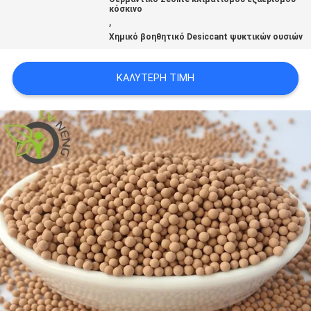
κόσκινο
,
ΥΠΟΘΈΣΕΙΣ
Χημικό βοηθητικό Desiccant ψυκτικών ουσιών
ΖΗΤΉΣΤΕ
ΚΑΛΎΤΕΡΗ ΤΙΜΉ
ΜΙΑ
ΠΡΟΣΦΟΡΆ
SITEMAP
PRIVACY
POLICY