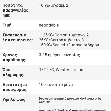
ΕΜΆΣ
Ποσότητα
10 χιλιόγραμμα
παραγγελίας
min:
ΞΕΝΆΓΗΣΗ
Τιμή:
negotiable
ΣΤΟ
ΕΡΓΟΣΤΆΣΙΟ
Συσκευασία
1. 25KG/Carton τύμπανο, 2.
λεπτομέρειες:
25KG/Carton κιβώτιο, 3.
150KG/Sealed τύμπανο σιδήρου
ΠΟΙΟΤΙΚΌΣ
Χρόνος
3-15 ημέρες εργασίας
ΈΛΕΓΧΟΣ
παράδοσης:
Όροι
T/T, L/C, Western Union
πληρωμής:
ΕΠΙΚΟΙΝΩΝΉΣΤΕ
ΜΑΖΊ
Δυνατότητα
100 τόνοι το μήνα
προσφοράς:
ΜΑΣ
Υψηλό φως:
Desiccant μοριακό κόσκινο xh-9 ψυκτικών
ουσιών
,
ΕΙΔΉΣΕΙΣ
Θερμαντικό Zeolite κλιματισμού εξαερισμού