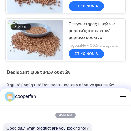
ξηρότερων/μοριακών
ΕΠΙΚΟΙΝΩΝΙΑ
Στεγνωτήρας υψηλών
μοριακός κόσκινων/
μοριακό κόσκινο
Zeochem ψυκτικών
negotiable MOQ:διαπραγμάτευση
ουσιών
ΕΠΙΚΟΙΝΩΝΙΑ
Desiccant ψυκτικών ουσιών
Χημικό βοηθητικό Desiccant μοριακό κόσκινο ψυκτικών
ουσιών για το ψυγείο
cooperfan
Χημικές βοηθητικές πρακτόρων Desiccant χάντρες
κόσκινων ψυκτικών ουσιών μοριακές
9:44 PM
Ενεργοποιημένες αλουμίνας Desiccant χάντρες 25kg/bag
κόσκινων ψυκτικών ουσιών Desiccant μοριακές
Good day, what product are you looking for?