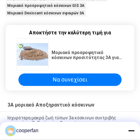
Μοριακό προσροφητικό κόσκινων GIS 3A
Μοριακό Desiccant κόσκινων σφαιρών 3A
Αποκτήστε την καλύτερη τιμή για
Μοριακό προσροφητικό
κόσκινων προσιτότητας 3A για
το μονωμένο αέριο υποσταθμό
μετάδοσης υψηλής τάσης
Να συνεχίσει
3A μοριακό Αποξηραντικό κόσκινων
Ισχυρότερα μακρά ζωή τύπων 3a κόσκινων συντριβής
μοριακά για βαθειά τον καθαρισμό
cooperfan
25KG/Bag 3A μοριακό Zeolite Aluminasilicate κόσκινων