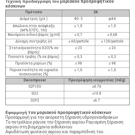
Τεχνική προδιαγραφή του
μοριακού προσροφητικού
κόσκινων
Πρότυπο
3A
Διάμετρος (χιλ.)
Φ
2- 3
φ
4-6
Απώλεια στην ανάφλεξη
≤
1,0
≤
1,0
(wt%.575℃, 1hr)
Φαινόμενο ειδικό βάρος (g/ml)
≥
0,7
≥
0,68
Δύναμη συντριβής (ν)
≥
60/particle
≥
120/particle
Στατική
ικανότητα
Χ
2
Ο(% σε
≥
23
≥
23
βάρος)
Ποσοστό
τριβής
(% σε βάρος)
≤
0,3
≤
0,3
Προσόντα
μορίων
(%)
≥
98
≥
98
Περιεκτικότητα σε υγρασία
≤
1,0
≤
1,0
συσκευασίας (%)
Decomposer
Προσρόφηση ισορροπίας (ml/g)
S2F10O
≥0.76
SO2
≥10.8
SOF2
≥6.7
Εφαρμογή
του μοριακού προσροφητικού κόσκινων
Προσαρμογή για την ακόρεστη ξήρανση υδρογονανθράκων
Το πετρέλαιο ράγισε την ξήρανση αερίου Ραγισμένη ξήρανση
αερίου στη βιομηχανία αιθυλενίου
Αφυδάτωση φυσικού αερίου και παρεμπόδιση του