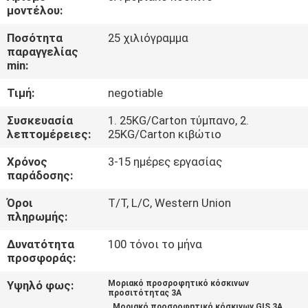
ΕΜΆΣ
μοντέλου:
Ποσότητα
25 χιλιόγραμμα
ΞΕΝΆΓΗΣΗ
παραγγελίας
min:
ΣΤΟ
Τιμή:
negotiable
ΕΡΓΟΣΤΆΣΙΟ
Συσκευασία
1. 25KG/Carton τύμπανο, 2.
λεπτομέρειες:
25KG/Carton κιβώτιο
ΠΟΙΟΤΙΚΌΣ
Χρόνος
3-15 ημέρες εργασίας
ΈΛΕΓΧΟΣ
παράδοσης:
Όροι
T/T, L/C, Western Union
ΕΠΙΚΟΙΝΩΝΉΣΤΕ
πληρωμής:
ΜΑΖΊ
Δυνατότητα
100 τόνοι το μήνα
ΜΑΣ
προσφοράς:
Υψηλό φως:
Μοριακό προσροφητικό κόσκινων
προσιτότητας 3A
ΕΙΔΉΣΕΙΣ
,
,
Μοριακό προσροφητικό κόσκινων GIS 3A