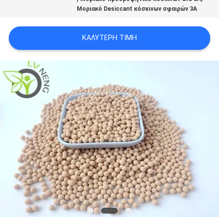
Μοριακό Desiccant κόσκινων σφαιρών 3A
ΥΠΟΘΈΣΕΙΣ
ΚΑΛΎΤΕΡΗ ΤΙΜΉ
ΖΗΤΉΣΤΕ
ΜΙΑ
ΠΡΟΣΦΟΡΆ
SITEMAP
PRIVACY
POLICY