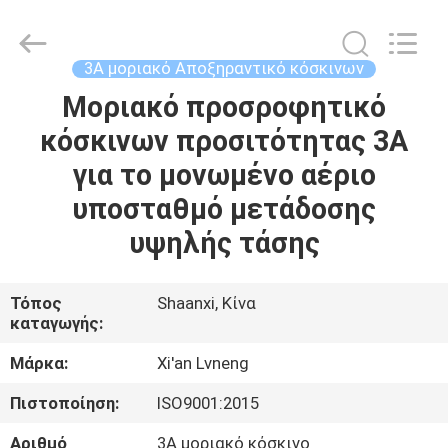
Xi'an
Lvneng
Purification
Technology
Co.,Ltd..
3A μοριακό Αποξηραντικό κόσκινων
All
Rights
Reserved.
Μοριακό προσροφητικό
ΑΡΧΙΚΉ
κόσκινων προσιτότητας 3A
ΠΡΟΪΌΝΤΑ
για το μονωμένο αέριο
υποσταθμό μετάδοσης
ΒΊΝΤΕΟ
υψηλής τάσης
ΕΚΠΟΜΠΉ
Τόπος
Shaanxi, Κίνα
καταγωγής:
VR
Μάρκα:
Xi'an Lvneng
ΣΧΕΤΙΚΆ
Πιστοποίηση:
ISO9001:2015
ΜΕ
Αριθμό
3A μοριακό κόσκινο