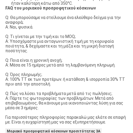
ήταν καλύτερη κάτω από 350°C.
FAQ του μοριακού προσροφητικού κόσκινων
Q: Θα μπορούσαμε να στείλουμε ένα ελεύθερο δείγμα για την
αναφορά;
Α: Ναι, φυσικά.
Q: Τι γίνεται με την τιμή και το MOQ;
Α: Υποσχόμαστε μια ανταγωνιστική τιμή με τη κορυφαία
ποιότητα, & δεχόμαστε και τη μάζα και τη μικρή διαταγή
ποσότητας.
Q: Ποια είναι η χρονική ανοχή;
Α: Μέσα σε 15 ημέρες μετά από τη λαμβανόμενη πληρωμή.
Q: Όρος πληρωμής;
Α: 100% TT εκ των προτέρων. ή κατάθεση & ισορροπία 30% TT
πριν από την αποστολή.
Q: Πώς να λύσει τα προβλήματα μετά από τις πωλήσεις;
Α: Πάρτε τις φωτογραφίες των προβλημάτων. Μετά από
επιβεβαιωμένος, θα κάνουμε μια ικανοποιώντας λύση για σας
μέσα σε 3 ημέρες.
Για περισσότερες πληροφορίες παρακαλώ μας ελάτε σε επαφή
με. Είναι η ευχαρίστησή μας να σας εξυπηρετήσουμε.
Μοριακό προσροφητικό κόσκινων προσιτότητας 3A