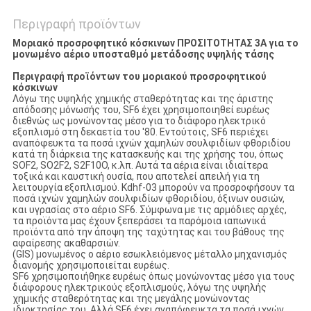
Περιγραφή προϊόντων
Μοριακό προσροφητικό κόσκινων ΠΡΟΣΙΤΟΤΗΤΑΣ 3A για το
μονωμένο αέριο υποσταθμό μετάδοσης υψηλής τάσης
Περιγραφή προϊόντων του
μοριακού προσροφητικού
κόσκινων
Λόγω της υψηλής χημικής σταθερότητας και της άριστης
απόδοσης μόνωσής του, SF6 έχει χρησιμοποιηθεί ευρέως
διεθνώς ως μονώνοντας μέσο για το διάφορο ηλεκτρικό
εξοπλισμό στη δεκαετία του '80. Εντούτοις, SF6 περιέχει
αναπόφευκτα τα ποσά ιχνών χαμηλών σουλφιδίων φθοριδίου
κατά τη διάρκεια της κατασκευής και της χρήσης του, όπως
SOF2, SO2F2, S2F10O, κ.λπ. Αυτά τα αέρια είναι ιδιαίτερα
τοξικά και καυστική ουσία, που αποτελεί απειλή για τη
λειτουργία εξοπλισμού. Kdhf-03 μπορούν να προσροφήσουν τα
ποσά ιχνών χαμηλών σουλφιδίων φθοριδίου, όξινων ουσιών,
και υγρασίας στο αέριο SF6. Σύμφωνα με τις αρμόδιες αρχές,
τα προϊόντα μας έχουν ξεπεράσει τα παρόμοια ιαπωνικά
προϊόντα από την άποψη της ταχύτητας και του βάθους της
αφαίρεσης ακαθαρσιών.
(GIS) μονωμένος ο αέριο εσωκλειόμενος μέταλλο μηχανισμός
διανομής χρησιμοποιείται ευρέως.
SF6 χρησιμοποιήθηκε ευρέως όπως μονώνοντας μέσο για τους
διάφορους ηλεκτρικούς εξοπλισμούς, λόγω της υψηλής
χημικής σταθερότητας και της μεγάλης μονώνοντας
ιδιοκτησίας του. Αλλά SF6 έχει αναπόφευκτα τα ποσά ιχνών