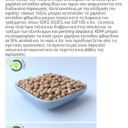
χαμηλού επιπέδου φθοριδίου και νερού που αναμιγνύονται στη
διαδικασία παραγωγής. Κατά συνέπεια, με την επίδραση του
υψηλής τάσεως τόξου, μπορεί να επιλύσει το χαμηλού
επιπέδου φθορίδιο μικρών ποσών κατά τη διάρκεια του
τρεξίματος, όπως SOF2, SO2F2, και S2F100, κ.λπ., τα οποία
είναι ιδιαίτερα τοξικά και διαβρωτικά στην απειλή και το
τρέξιμο των εξοπλισμών και perating ασφάλεια. KDHF μπορεί
να απορροφήσει τα ποσά ιχνών χαμηλού επιπέδου φθοριδίου
σε SF6, acidoid και το νερό, κ.λπ. που προσδιορίζεται από τις
σχετικές οργανώσεις, τα προϊόντα μας είναι πέρα από
ιαπωνικά ανταγωνιστικοί σε ταχύτητα και βάθος της
αφαίρεσης.