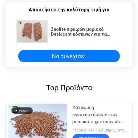
Αποκτήστε την καλύτερη τιμή για
Zeolite σφαιρών μοριακό
Desiccant κόσκινων για τα
αυτοκίνητα στάσιμα συστήματα
ψύξης
Να συνεχίσει
Top Προϊόντα
Κατάψυξη
εγκαταστάσεων των
μοριακών χαντρών xh-9
κόσκινων κόσκινων
negotiable MOQ:διαπραγμάτευση
ξηρότερων/μοριακών