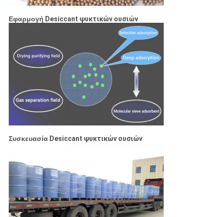
Εφαρμογή
Desiccant ψυκτικών ουσιών
Συσκευασία
Desiccant ψυκτικών ουσιών