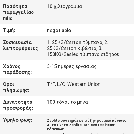
ΕΜΆΣ
Ποσότητα
10 χιλιόγραμμα
παραγγελίας
min:
ΞΕΝΆΓΗΣΗ
Τιμή:
negotiable
ΣΤΟ
ΕΡΓΟΣΤΆΣΙΟ
Συσκευασία
1. 25KG/Carton τύμπανο, 2.
λεπτομέρειες:
25KG/Carton κιβώτιο, 3.
150KG/Sealed τύμπανο σιδήρου
ΠΟΙΟΤΙΚΌΣ
Χρόνος
3-15 ημέρες εργασίας
ΈΛΕΓΧΟΣ
παράδοσης:
Όροι
T/T, L/C, Western Union
πληρωμής:
ΕΠΙΚΟΙΝΩΝΉΣΤΕ
ΜΑΖΊ
Δυνατότητα
100 τόνοι το μήνα
προσφοράς:
ΜΑΣ
Υψηλό φως:
,
Zeolite συστημάτων ψύξης μοριακό κόσκινο
Αυτοκίνητο Zeolite μοριακό Desiccant
ΕΙΔΉΣΕΙΣ
κόσκινων