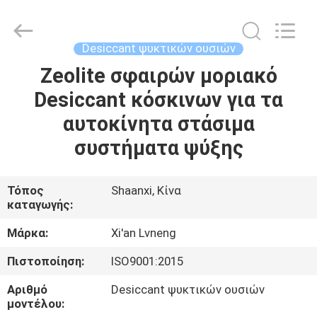
Xi'an
Lvneng
Purification
Technology
Co.,Ltd..
Desiccant ψυκτικών ουσιών
All
Rights
Reserved.
Zeolite σφαιρών μοριακό
ΑΡΧΙΚΉ
Desiccant κόσκινων για τα
ΠΡΟΪΌΝΤΑ
αυτοκίνητα στάσιμα
συστήματα ψύξης
ΒΊΝΤΕΟ
Τόπος
Shaanxi, Κίνα
καταγωγής:
ΕΚΠΟΜΠΉ
VR
Μάρκα:
Xi'an Lvneng
Πιστοποίηση:
ISO9001:2015
ΣΧΕΤΙΚΆ
Αριθμό
Desiccant ψυκτικών ουσιών
ΜΕ
μοντέλου: