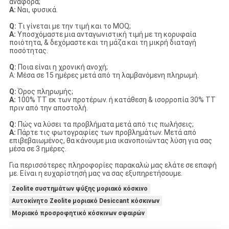
αναφορά;
Α:
Ναι, φυσικά.
Q:
Τι γίνεται με την τιμή και το MOQ;
Α:
Υποσχόμαστε μια ανταγωνιστική τιμή με τη κορυφαία
ποιότητα, & δεχόμαστε και τη μάζα και τη μικρή διαταγή
ποσότητας.
Q:
Ποια είναι η χρονική ανοχή;
Α: Μέσα σε 15 ημέρες μετά από τη λαμβανόμενη πληρωμή.
Q:
Όρος πληρωμής;
Α:
100% TT εκ των προτέρων. ή κατάθεση & ισορροπία 30% TT
πριν από την αποστολή.
Q:
Πώς να λύσει τα προβλήματα μετά από τις πωλήσεις;
Α:
Πάρτε τις φωτογραφίες των προβλημάτων. Μετά από
επιβεβαιωμένος, θα κάνουμε μια ικανοποιώντας λύση για σας
μέσα σε 3 ημέρες.
Για περισσότερες πληροφορίες παρακαλώ μας ελάτε σε επαφή
με. Είναι η ευχαρίστησή μας να σας εξυπηρετήσουμε.
Zeolite συστημάτων ψύξης μοριακό κόσκινο
Αυτοκίνητο Zeolite μοριακό Desiccant κόσκινων
Μοριακό προσροφητικό κόσκινων σφαιρών