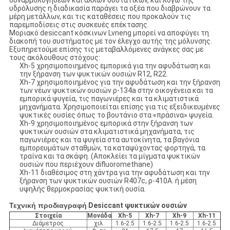
συναρμολογήσεων και άλλων συστατικών, και λόγω της
υδρόλυσης η διαδικασία παράγει τα οξέα που διαβρώνουν τα
μέρη μετάλλων, και τις καταθέσεις που προκαλούν τις
παρεμποδίσεις στις συσκευές επέκτασης.
Μοριακό desiccant κόσκινων Lvneng μπορεί να αποφύγει τη
διακοπή του συστήματος με τον έλεγχο αυτής της μόλυνσης.
Εξυπηρετούμε επίσης τις μεταβαλλόμενες ανάγκες σας με
τους ακόλουθους στόχους:
Xh-5 χρησιμοποιημένος εμπορικά για την αφυδάτωση και
την ξήρανση των ψυκτικών ουσιών R12, R22.
Xh-7 χρησιμοποιημένος για την αφυδάτωση και την ξήρανση
των νέων ψυκτικών ουσιών ρ-134a στην οικογένεια και τα
εμπορικά ψυγεία, τις παγωνιέρες και τα κλιματιστικά
μηχανήματα. Χρησιμοποιείται επίσης για τις εξειδικευμένες
ψυκτικές ουσίες όπως το βουτάνιο στα «πράσινα» ψυγεία.
Xh-9 χρησιμοποιημένος εμπορικά στην ξήρανση των
ψυκτικών ουσιών στα κλιματιστικά μηχανήματα, τις
παγωνιέρες και τα ψυγεία στα αυτοκίνητα, τα βαγόνια
εμπορευμάτων σταθμών, τα καταψύχοντας φορτηγά, τα
τραίνα και τα σκάφη. (
Αποκλείει τα μίγματα ψυκτικών
ουσιών που περιέχουν difluoromethane
)
Xh-11 διαθέσιμος στη χάντρα για την αφυδάτωση και την
ξήρανση των ψυκτικών ουσιών R407c, ρ-410A. ή μέση
υψηλής θερμοκρασίας ψυκτική ουσία.
Τεχνική προδιαγραφή
Desiccant ψυκτικών ουσιών
Στοιχεία
Μονάδα
Xh-5
Xh-7
Xh-9
Xh-11
Διάμετρος
χιλ.
1.6-2.5
1.6-2.5
1.6-2.5
1.6-2.5