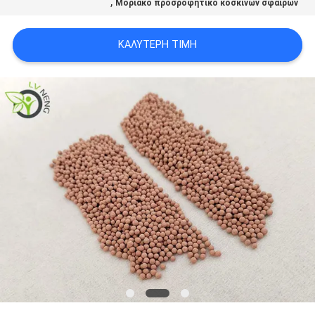
,
Μοριακό προσροφητικό κόσκινων σφαιρών
ΥΠΟΘΈΣΕΙΣ
ΚΑΛΎΤΕΡΗ ΤΙΜΉ
ΖΗΤΉΣΤΕ
ΜΙΑ
ΠΡΟΣΦΟΡΆ
SITEMAP
PRIVACY
POLICY