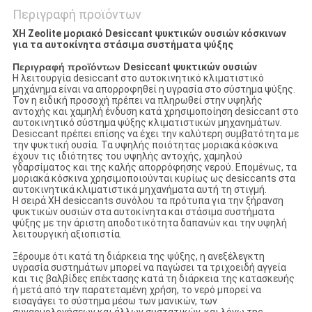
Περιγραφή προϊόντων
XH Zeolite μοριακό Desiccant ψυκτικών ουσιών κόσκινων
για τα αυτοκίνητα στάσιμα συστήματα ψύξης
Περιγραφή προϊόντων
Desiccant ψυκτικών ουσιών
Η λειτουργία desiccant στο αυτοκινητικό κλιματιστικό
μηχάνημα είναι να απορροφηθεί η υγρασία στο σύστημα ψύξης.
Τον η ειδική προσοχή πρέπει να πληρωθεί στην υψηλής
αντοχής και χαμηλή ένδυση κατά χρησιμοποίηση desiccant στο
αυτοκινητικό σύστημα ψύξης κλιματιστικών μηχανημάτων.
Desiccant πρέπει επίσης να έχει την καλύτερη συμβατότητα με
την ψυκτική ουσία. Τα υψηλής ποιότητας μοριακά κόσκινα
έχουν τις ιδιότητες του υψηλής αντοχής, χαμηλού
γδαρσίματος και της καλής απορρόφησης νερού. Επομένως, τα
μοριακά κόσκινα χρησιμοποιούνται κυρίως ως desiccants στα
αυτοκινητικά κλιματιστικά μηχανήματα αυτή τη στιγμή.
Η σειρά XH desiccants συνόλου τα πρότυπα για την ξήρανση
ψυκτικών ουσιών στα αυτοκίνητα και στάσιμα συστήματα
ψύξης με την άριστη αποδοτικότητα δαπανών και την υψηλή
λειτουργική αξιοπιστία.
Ξέρουμε ότι κατά τη διάρκεια της ψύξης, η ανεξέλεγκτη
υγρασία συστημάτων μπορεί να παγώσει τα τριχοειδή αγγεία
και τις βαλβίδες επέκτασης κατά τη διάρκεια της κατασκευής
ή μετά από την παρατεταμένη χρήση, το νερό μπορεί να
εισαγάγει το σύστημα μέσω των μανικών, των