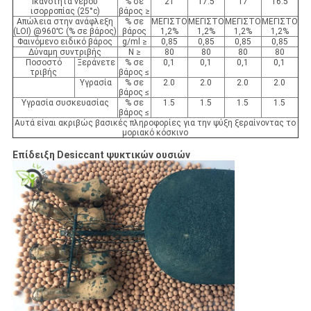
Ικανότητα νερού
% σε
21
17.5
17
16.5
ισορροπίας (25°c)
βάρος ≥
Απώλεια στην ανάφλεξη
% σε
ΜΕΓΙΣΤΟ
ΜΕΓΙΣΤΟ
ΜΕΓΙΣΤΟ
ΜΕΓΙΣΤΟ
(LOI) @960℃ (% σε βάρος)
βάρος
1,2%
1,2%
1,2%
1,2%
Φαινόμενο ειδικό βάρος
g/ml ≥
0,85
0,85
0,85
0,85
Δύναμη συντριβής
Ν ≥
80
80
80
80
Ποσοστό
Ξεράνετε
% σε
0,1
0,1
0,1
0,1
τριβής
βάρος ≤
Υγρασία
% σε
2.0
2.0
2.0
2.0
βάρος ≤
Υγρασία συσκευασίας
% σε
1.5
1.5
1.5
1.5
βάρος ≤
Αυτά είναι ακριβώς βασικές πληροφορίες για την ψύξη ξεραίνοντας το
μοριακό κόσκινο
Επίδειξη Desiccant ψυκτικών ουσιών