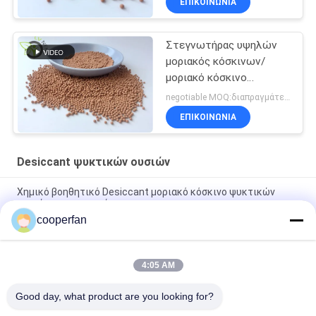
ΕΠΙΚΟΙΝΩΝΙΑ
Στεγνωτήρας υψηλών
μοριακός κόσκινων/
μοριακό κόσκινο
Zeochem ψυκτικών
negotiable MOQ:διαπραγμάτευση
ουσιών
ΕΠΙΚΟΙΝΩΝΙΑ
Desiccant ψυκτικών ουσιών
Χημικό βοηθητικό Desiccant μοριακό κόσκινο ψυκτικών
ουσιών για το ψυγείο
cooperfan
Χημικές βοηθητικές πρακτόρων Desiccant χάντρες
κόσκινων ψυκτικών ουσιών μοριακές
4:05 AM
Ενεργοποιημένες αλουμίνας Desiccant χάντρες 25kg/bag
κόσκινων ψυκτικών ουσιών Desiccant μοριακές
Good day, what product are you looking for?