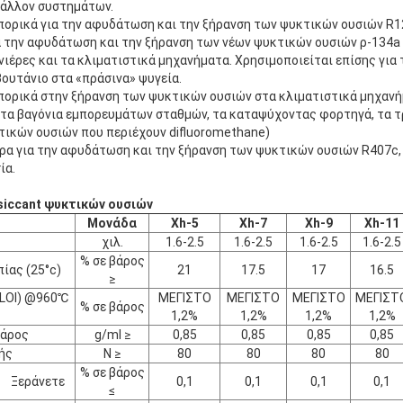
βάλλον συστημάτων.
πορικά για την αφυδάτωση και την ξήρανση των ψυκτικών ουσιών R12
 την αφυδάτωση και την ξήρανση των νέων ψυκτικών ουσιών ρ-134a σ
νιέρες και τα κλιματιστικά μηχανήματα. Χρησιμοποιείται επίσης για 
ουτάνιο στα «πράσινα» ψυγεία.
πορικά στην ξήρανση των ψυκτικών ουσιών στα κλιματιστικά μηχανήμ
 τα βαγόνια εμπορευμάτων σταθμών, τα καταψύχοντας φορτηγά, τα τ
τικών ουσιών που περιέχουν difluoromethane
)
ρα για την αφυδάτωση και την ξήρανση των ψυκτικών ουσιών R407c,
ία.
iccant ψυκτικών ουσιών
Μονάδα
Xh-5
Xh-7
Xh-9
Xh-11
χιλ.
1.6-2.5
1.6-2.5
1.6-2.5
1.6-2.5
% σε βάρος
ίας (25°c)
21
17.5
17
16.5
≥
(LOI) @960℃
ΜΕΓΙΣΤΟ
ΜΕΓΙΣΤΟ
ΜΕΓΙΣΤΟ
ΜΕΓΙΣΤ
% σε βάρος
1,2%
1,2%
1,2%
1,2%
βάρος
g/ml ≥
0,85
0,85
0,85
0,85
ής
Ν ≥
80
80
80
80
% σε βάρος
Ξεράνετε
0,1
0,1
0,1
0,1
≤