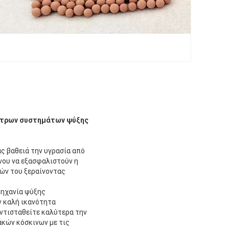
φίλτρων συστημάτων ψύξης
ς βαθειά την υγρασία από
νου να εξασφαλιστούν η
ιών του ξεραίνοντας
μηχανία ψύξης
ν καλή ικανότητα
αντισταθείτε καλύτερα την
ακών κόσκινων με τις