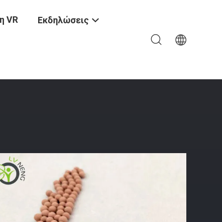
η VR
Εκδηλώσεις
ο Για Το Στεγνωτήρα Φίλτρων Συστημάτων Ψύξης