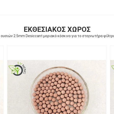
ΕΚΘΕΣΙΑΚΌΣ ΧΏΡΟΣ
ών ουσιών 2.5mm Desiccant μοριακό κόσκινο για το στεγνωτήρα φίλ