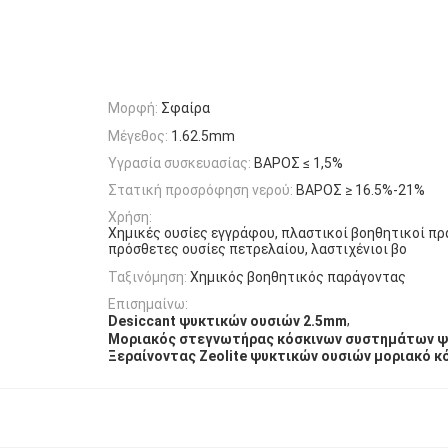
Μορφή:
Σφαίρα
Μέγεθος:
1.62.5mm
Υγρασία συσκευασίας:
ΒΑΡΟΣ ≤ 1,5%
Στατική προσρόφηση νερού:
ΒΑΡΟΣ ≥ 16.5%-21%
Χρήση:
Χημικές ουσίες εγγράφου, πλαστικοί βοηθητικοί πρ
πρόσθετες ουσίες πετρελαίου, λαστιχένιοι βο
Ταξινόμηση:
Χημικός βοηθητικός παράγοντας
Επισημαίνω:
,
Desiccant ψυκτικών ουσιών 2.5mm
Μοριακός στεγνωτήρας κόσκινων συστημάτων ψ
Ξεραίνοντας Zeolite ψυκτικών ουσιών μοριακό κ