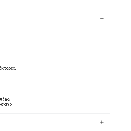
άκτορες,
,
ύξης
όσκινο