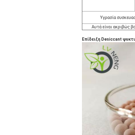
Υγρασία συσκευα
Αυτά είναι ακριβώς β
Επίδειξη Desiccant ψυκτ