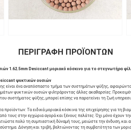
ΠΕΡΙΓΡΑΦΉ ΠΡΟΪΌΝΤΩΝ
υσιών 1.62.5mm Desiccant μοριακό κόσκινο για το στεγνωτήρα 
siccant ψυκτικών ουσιών
ξης είναι ένα αναπόσπαστο τμήμα των συστημάτων ψύξης, αφαιρώντα
μάτων ψυκτικών ουσιών φιλτράροντας άλλες ακαθαρσίες. Προκειμέ
 του συστήματος ψύξης, μπορεί επίσης να παρατείνει τη ζωή υπηρεσ
 προϊόντων: Τα ειδικά μοριακά κόσκινα της επιχείρησης για τη βιο
πό τους στην εγχώρια αγορά και ξένους πελάτες. Όχι μόνο έχουν τη
τιώστε πολύ τη συμπιεστική δύναμή τους, μειώστε την ένδυση, και 
 σύστημα. Δόνηση και τριβή, βελτιώνοντας τη συμβατότητα των μορι