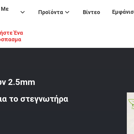
 Με
Εμφάνισ
Προϊόντα
Βίντεο
ήστε Ένα
ν
/
1.6 - Zeolite Ψυκτικών Ουσιών 2.5mm Desiccant Μοριακό Κόσκιν
όσπασμα
ιών 2.5mm
για το στεγνωτήρα