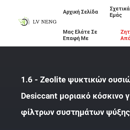
Σχετικά
Αρχική Σελίδα
Εμάς
Μας Ελάτε Σε
Ζητ
Αρχική Σελίδα
/
Προϊόντα
/
Desiccant Ψυκτικών Ουσιώ
Επαφή Με
Απ
1.6 - Zeolite ψυκτικών ουσ
Desiccant μοριακό κόσκινο 
φίλτρων συστημάτων ψύξης