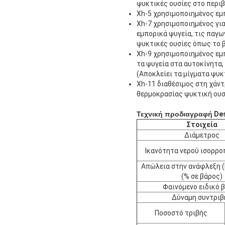
ψυκτικές ουσίες στο περι
Xh-5 χρησιμοποιημένος εμ
Xh-7 χρησιμοποιημένος για
εμπορικά ψυγεία, τις παγω
ψυκτικές ουσίες όπως το β
Xh-9 χρησιμοποιημένος εμ
τα ψυγεία στα αυτοκίνητα,
(
Αποκλείει τα μίγματα ψυκ
Xh-11 διαθέσιμος στη χάντ
θερμοκρασίας ψυκτική ουσ
Τεχνική προδιαγραφή
Des
Στοιχεία
Διάμετρος
Ικανότητα νερού ισορροπ
Απώλεια στην ανάφλεξη 
(% σε βάρος)
Φαινόμενο ειδικό 
Δύναμη συντριβ
Ποσοστό τριβής