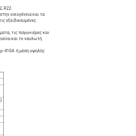
, R22.
την οικογένεια και τα
τις εξειδικευμένες
ατα, τις παγωνιέρες και
ραίνα και το ναυλωτή.
 ρ-410A. ή μέση υψηλής
Ο