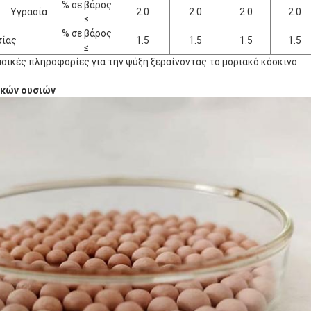
% σε βάρος
Υγρασία
2.0
2.0
2.0
2.0
≤
% σε βάρος
σίας
1.5
1.5
1.5
1.5
≤
ασικές πληροφορίες για την ψύξη ξεραίνοντας το μοριακό κόσκινο
ικών ουσιών