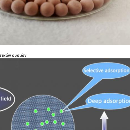
τικών ουσιών