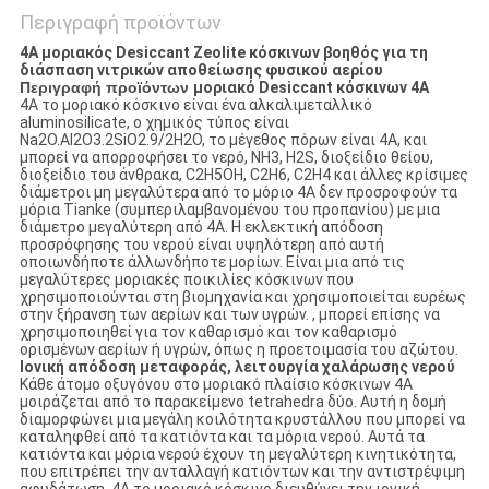
Περιγραφή προϊόντων
4A μοριακός Desiccant Zeolite κόσκινων βοηθός για τη
διάσπαση νιτρικών αποθείωσης φυσικού αερίου
Περιγραφή προϊόντων
μοριακό Desiccant κόσκινων 4A
4A το μοριακό κόσκινο είναι ένα αλκαλιμεταλλικό
aluminosilicate, ο χημικός τύπος είναι
Na2O.AI2O3.2SiO2.9/2H2O, το μέγεθος πόρων είναι 4A, και
μπορεί να απορροφήσει το νερό, NH3, H2S, διοξείδιο θείου,
διοξείδιο του άνθρακα, C2H5OH, C2H6, C2H4 και άλλες κρίσιμες
διάμετροι μη μεγαλύτερα από το μόριο 4A δεν προσροφούν τα
μόρια Tianke (συμπεριλαμβανομένου του προπανίου) με μια
διάμετρο μεγαλύτερη από 4A. Η εκλεκτική απόδοση
προσρόφησης του νερού είναι υψηλότερη από αυτή
οποιωνδήποτε άλλωνδήποτε μορίων. Είναι μια από τις
μεγαλύτερες μοριακές ποικιλίες κόσκινων που
χρησιμοποιούνται στη βιομηχανία και χρησιμοποιείται ευρέως
στην ξήρανση των αερίων και των υγρών. , μπορεί επίσης να
χρησιμοποιηθεί για τον καθαρισμό και τον καθαρισμό
ορισμένων αερίων ή υγρών, όπως η προετοιμασία του αζώτου.
Ιονική απόδοση μεταφοράς, λειτουργία χαλάρωσης νερού
Κάθε άτομο οξυγόνου στο μοριακό πλαίσιο κόσκινων 4A
μοιράζεται από το παρακείμενο tetrahedra δύο. Αυτή η δομή
διαμορφώνει μια μεγάλη κοιλότητα κρυστάλλου που μπορεί να
καταληφθεί από τα κατιόντα και τα μόρια νερού. Αυτά τα
κατιόντα και μόρια νερού έχουν τη μεγαλύτερη κινητικότητα,
που επιτρέπει την ανταλλαγή κατιόντων και την αντιστρέψιμη