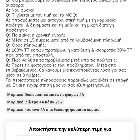
Q:
Θα μπορούσαμε να στείλουμε ένα ελεύθερο δείγμα για την
αναφορά;
Α:
Ναι, φυσικά.
Q:
Τι γίνεται με την τιμή και το MOQ;
Α:
Υποσχόμαστε μια ανταγωνιστική τιμή με τη κορυφαία
ποιότητα, & δεχόμαστε και τη μάζα και τη μικρή διαταγή
ποσότητας.
Q:
Ποια είναι η χρονική ανοχή;
Α:
Μέσα σε 15 ημέρες μετά από τη λαμβανόμενη πληρωμή.
Q:
Όρος πληρωμής;
Α:
100% TT εκ των προτέρων. ή κατάθεση & ισορροπία 30% TT
πριν από την αποστολή.
Q:
Πώς να λύσει τα προβλήματα μετά από τις πωλήσεις;
Α:
Πάρτε τις φωτογραφίες των προβλημάτων. Μετά από
επιβεβαιωμένος, θα κάνουμε μια ικανοποιώντας λύση για σας
μέσα σε 3 ημέρες.
Για περισσότερες πληροφορίες παρακαλώ μας ελάτε σε επαφή
με. Είναι η ευχαρίστησή μας να σας εξυπηρετήσουμε.
Μοριακό Desiccant κόσκινων σφαιρών 4A
Μοριακό φίλτρο 4A κόσκινων
Μοριακό κόσκινο 4A αποθείωσης φυσικού αερίου
Αποκτήστε την καλύτερη τιμή για