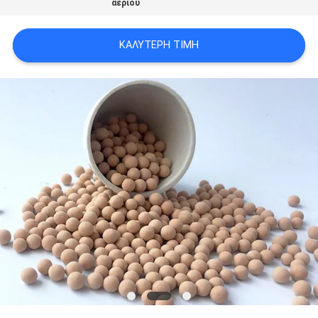
αερίου
ΥΠΟΘΈΣΕΙΣ
ΚΑΛΎΤΕΡΗ ΤΙΜΉ
ΖΗΤΉΣΤΕ
ΜΙΑ
ΠΡΟΣΦΟΡΆ
SITEMAP
PRIVACY
POLICY