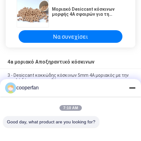
Μοριακό Desiccant κόσκινων
μορφής 4A σφαιρών για τη
διάσπαση νιτρικών αποθείωσης
φυσικού αερίου
Να συνεχίσει
4a μοριακό Αποξηραντικό κόσκινων
3 - Desiccant κοκκώδης κόσκινων 5mm 4A μοριακός με την
υψηλή δύναμη συντριβής
cooperfan
Προσρόφησης μοριακή αποθήκευση θέσεων κόσκινων 4A
κοκκώδης ξηρά και αερισμένη
7:10 AM
Μοριακό κόσκινο 4A που στεγνώνει 25kg/Bag για το
βιομηχανικό μοριακό κόσκινο χρήσης
Good day, what product are you looking for?
Λαϊκή κατηγορία
Όλα