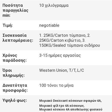
ΕΜΆΣ
Ποσότητα
10 χιλιόγραμμα
παραγγελίας
min:
ΞΕΝΆΓΗΣΗ
Τιμή:
negotiable
ΣΤΟ
ΕΡΓΟΣΤΆΣΙΟ
Συσκευασία
1. 25KG/Carton τύμπανο, 2.
λεπτομέρειες:
25KG/Carton κιβώτιο, 3.
150KG/Sealed τύμπανο σιδήρου
ΠΟΙΟΤΙΚΌΣ
Χρόνος
3-15 ημέρες εργασίας
ΈΛΕΓΧΟΣ
παράδοσης:
Όροι
Western Union, T/T, L/C
πληρωμής:
ΕΠΙΚΟΙΝΩΝΉΣΤΕ
ΜΑΖΊ
Δυνατότητα
100 τόνοι το μήνα
προσφοράς:
ΜΑΣ
Υψηλό φως:
,
Μοριακό Desiccant κόσκινων σφαιρών 4A
,
Μοριακό φίλτρο 4A κόσκινων
ΕΙΔΉΣΕΙΣ
Μοριακό κόσκινο 4A αποθείωσης φυσικού