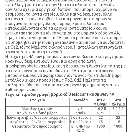
αφυδάτωση. 4A το μοριακό κόσκινο διευθύνει την ιονική
ανταλλαγή με τα ιόντα αργιλίου στο πλαίσιο, και κάθε ιόν
αργιλίου έχει μια αρνητική δαπάνη, που μπορεί όχι μόνο να
δεσμεύσει τα ιόντα νατρίου, αλλά και να δεσμεύσει άλλα
κατιόντα. Τα ιόντα ασβεστίου και μαγνήσιου μπορούν να
εισαγάγουν τους μεγάλους πόρους κρυστάλλου που
καταλαμβάνονται από τα αρχικά ιόντα νατρίου και να
αντικαταστήσουν τα ιόντα νατρίου στο μοριακό κόσκινο 4A,
δηλ., τα ιόντα νατρίου στο 4A που το μοριακό κόσκινο μπορεί
να υποβληθεί στην ιονική ανταλλαγή και μπορεί να συνδυαστεί
με Ca2, ιόντα Mg2 στο σκληρό νερό. Η ανταλλαγή επιτυγχάνει
το σκοπό την ποιότητα νερού.
Η ταχύτητα 4A των μοριακών ιόντων ασβεστίου και μαγνήσιου
κόσκινων δεσμευτικών είναι πιό αργή από αυτή
tripolyphosphate νατρίου, και η δεσμευτική δυνατότητά της με
τα ιόντα μαγνήσιου είναι αδύνατη. 4A τα μοριακά κόσκινα
μπορούν εύκολα να αφαιρέσουν ιόντα ενός τα επιβλαβή βαρύ
μετάλλου μικρού ποσού (όπως Pb2, Cd2, Hg2) από τα
διαλύματα ύδατος, το οποίο είναι μεγάλης σημασίας για τον
καθαρισμό νερού.
Τεχνική προδιαγραφή
μοριακό Desiccant κόσκινων 4A
Στοιχείο
Μονάδα
8*12
4*8
πλέγμα
πλέγμα
Μέγεθος χαντρών
χιλ.
1.6-2.5
3.0-5.0
Φαινόμενο ειδικό βάρος
g/ml ≥
0,72
0,70
Ικανότητα @ 25°c νερού ισορροπίας
% σε βάρος ≥
22
22
Ικανότητα μεθανόλης ισορροπίας
% σε βάρος ≥
15
15
Θερμότητα της προσρόφησης
BTU/lb του
1800
1800
Χ
Ο
2