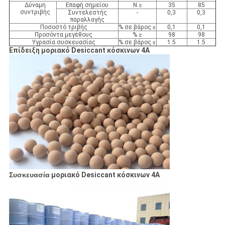
Δύναμη
Επαφή σημείου
Ν ≥
35
85
συντριβής
Συντελεστής
-
0,3
0,3
παραλλαγής
Ποσοστό τριβής
% σε βάρος ≤
0,1
0,1
Προσόντα μεγέθους
% ≥
98
98
Υγρασία συσκευασίας
% σε βάρος ≤
1.5
1.5
Επίδειξη μοριακό Desiccant κόσκινων 4A
Συσκευασία
μοριακό Desiccant κόσκινων 4A