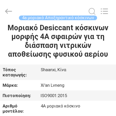
Xi'an
Lvneng
Purification
Technology
Co.,Ltd..
4a μοριακό Αποξηραντικό κόσκινων
All
Rights
Reserved.
Μοριακό Desiccant κόσκινων
ΑΡΧΙΚΉ
μορφής 4A σφαιρών για τη
ΠΡΟΪΌΝΤΑ
διάσπαση νιτρικών
αποθείωσης φυσικού αερίου
ΒΊΝΤΕΟ
Τόπος
Shaanxi, Κίνα
καταγωγής:
ΕΚΠΟΜΠΉ
VR
Μάρκα:
Xi'an Lvneng
Πιστοποίηση:
ISO9001:2015
ΣΧΕΤΙΚΆ
Αριθμό
4A μοριακό κόσκινο
ΜΕ
μοντέλου: