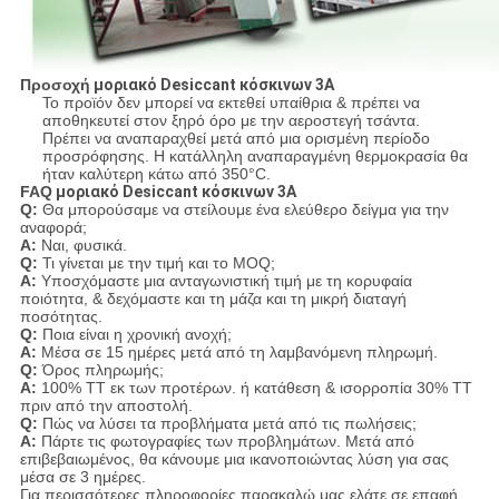
Προσοχή
μοριακό Desiccant κόσκινων 3A
Το προϊόν δεν μπορεί να εκτεθεί υπαίθρια & πρέπει να
αποθηκευτεί στον ξηρό όρο με την αεροστεγή τσάντα.
Πρέπει να αναπαραχθεί μετά από μια ορισμένη περίοδο
προσρόφησης. Η κατάλληλη αναπαραγμένη θερμοκρασία θα
ήταν καλύτερη κάτω από 350°C.
FAQ
μοριακό Desiccant κόσκινων 3A
Q:
Θα μπορούσαμε να στείλουμε ένα ελεύθερο δείγμα για την
αναφορά;
Α:
Ναι, φυσικά.
Q:
Τι γίνεται με την τιμή και το MOQ;
Α:
Υποσχόμαστε μια ανταγωνιστική τιμή με τη κορυφαία
ποιότητα, & δεχόμαστε και τη μάζα και τη μικρή διαταγή
ποσότητας.
Q:
Ποια είναι η χρονική ανοχή;
Α:
Μέσα σε 15 ημέρες μετά από τη λαμβανόμενη πληρωμή.
Q:
Όρος πληρωμής;
Α:
100% TT εκ των προτέρων. ή κατάθεση & ισορροπία 30% TT
πριν από την αποστολή.
Q:
Πώς να λύσει τα προβλήματα μετά από τις πωλήσεις;
Α:
Πάρτε τις φωτογραφίες των προβλημάτων. Μετά από
επιβεβαιωμένος, θα κάνουμε μια ικανοποιώντας λύση για σας
μέσα σε 3 ημέρες.
Για περισσότερες πληροφορίες παρακαλώ μας ελάτε σε επαφή