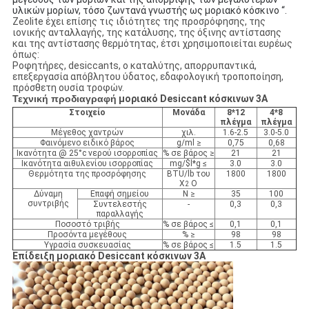
υλικών μορίων, τόσο ζωντανά γνωστής ως μοριακό κόσκινο “.
Zeolite έχει επίσης τις ιδιότητες της προσρόφησης, της
ιονικής ανταλλαγής, της κατάλυσης, της όξινης αντίστασης
και της αντίστασης θερμότητας, έτσι χρησιμοποιείται ευρέως
όπως:
Ροφητήρες, desiccants, ο καταλύτης, απορρυπαντικά,
επεξεργασία απόβλητου ύδατος, εδαφολογική τροποποίηση,
πρόσθετη ουσία τροφών.
Τεχνική προδιαγραφή
μοριακό Desiccant κόσκινων 3A
Στοιχείο
Μονάδα
8*12
4*8
πλέγμα
πλέγμα
Μέγεθος χαντρών
χιλ.
1.6-2.5
3.0-5.0
Φαινόμενο ειδικό βάρος
g/ml ≥
0,75
0,68
Ικανότητα @ 25°c νερού ισορροπίας
% σε βάρος ≥
21
21
Ικανότητα αιθυλενίου ισορροπίας
mg/$l*g ≤
3.0
3.0
Θερμότητα της προσρόφησης
BTU/lb του
1800
1800
Χ
Ο
2
Δύναμη
Επαφή σημείου
Ν ≥
35
100
συντριβής
Συντελεστής
-
0,3
0,3
παραλλαγής
Ποσοστό τριβής
% σε βάρος ≤
0,1
0,1
Προσόντα μεγέθους
% ≥
98
98
Υγρασία συσκευασίας
% σε βάρος ≤
1.5
1.5
Επίδειξη μοριακό Desiccant κόσκινων 3A