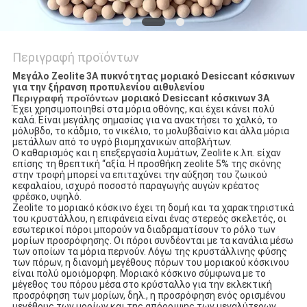
Περιγραφή προϊόντων
Μεγάλο Zeolite 3A πυκνότητας μοριακό Desiccant κόσκινων
για την ξήρανση προπυλενίου αιθυλενίου
Περιγραφή προϊόντων
μοριακό Desiccant κόσκινων 3A
Έχει χρησιμοποιηθεί στα μόρια οθόνης, και έχει κάνει πολύ
καλά. Είναι μεγάλης σημασίας για να ανακτήσει το χαλκό, το
μόλυβδο, το κάδμιο, το νικέλιο, το μολυβδαίνιο και άλλα μόρια
μετάλλων από το υγρό βιομηχανικών αποβλήτων.
Ο καθαρισμός και η επεξεργασία λυμάτων, Zeolite κ.λπ. είχαν
επίσης τη θρεπτική “αξία. Η προσθήκη zeolite 5% της σκόνης
στην τροφή μπορεί να επιταχύνει την αύξηση του ζωικού
κεφαλαίου, ισχυρό ποσοστό παραγωγής αυγών κρέατος
φρέσκο, υψηλό.
Zeolite το μοριακό κόσκινο έχει τη δομή και τα χαρακτηριστικά
του κρυστάλλου, η επιφάνεια είναι ένας στερεός σκελετός, οι
εσωτερικοί πόροι μπορούν να διαδραματίσουν το ρόλο των
μορίων προσρόφησης. Οι πόροι συνδέονται με τα κανάλια μέσω
των οποίων τα μόρια περνούν. Λόγω της κρυστάλλινης φύσης
των πόρων, η διανομή μεγέθους πόρων του μοριακού κόσκινου
είναι πολύ ομοιόμορφη. Μοριακό κόσκινο σύμφωνα με το
μέγεθος του πόρου μέσα στο κρύσταλλο για την εκλεκτική
προσρόφηση των μορίων, δηλ., η προσρόφηση ενός ορισμένου
μεγέθους των μορίων και της απόρριψης των μεγαλύτερων