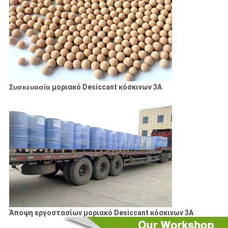
Συσκευασία
μοριακό Desiccant κόσκινων 3A
Άποψη εργοστασίων μοριακό Desiccant κόσκινων 3A