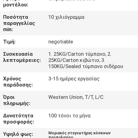
ΕΜΆΣ
μοντέλου:
Ποσότητα
10 χιλιόγραμμα
ΞΕΝΆΓΗΣΗ
παραγγελίας
min:
ΣΤΟ
Τιμή:
negotiable
ΕΡΓΟΣΤΆΣΙΟ
Συσκευασία
1. 25KG/Carton τύμπανο, 2.
λεπτομέρειες:
25KG/Carton κιβώτιο, 3.
ΠΟΙΟΤΙΚΌΣ
150KG/Sealed τύμπανο σιδήρου
ΈΛΕΓΧΟΣ
Χρόνος
3-15 ημέρες εργασίας
παράδοσης:
ΕΠΙΚΟΙΝΩΝΉΣΤΕ
Όροι
Western Union, T/T, L/C
πληρωμής:
ΜΑΖΊ
ΜΑΣ
Δυνατότητα
100 τόνοι το μήνα
προσφοράς:
ΕΙΔΉΣΕΙΣ
Υψηλό φως:
Μοριακός στεγνωτήρας κόσκινων
προπυλενίου