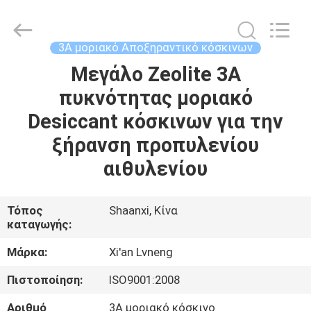
Xi'an
Lvneng
Purification
Technology
Co.,Ltd..
3A μοριακό Αποξηραντικό κόσκινων
All
Rights
Reserved.
Μεγάλο Zeolite 3A
ΑΡΧΙΚΉ
πυκνότητας μοριακό
ΠΡΟΪΌΝΤΑ
Desiccant κόσκινων για την
ξήρανση προπυλενίου
ΒΊΝΤΕΟ
αιθυλενίου
ΕΚΠΟΜΠΉ
Τόπος
Shaanxi, Κίνα
καταγωγής:
VR
Μάρκα:
Xi'an Lvneng
ΣΧΕΤΙΚΆ
Πιστοποίηση:
ISO9001:2008
ΜΕ
Αριθμό
3A μοριακό κόσκινο