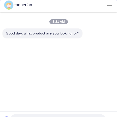
cooperfan
25KG/Bag 3A μοριακό Zeolite Aluminasilicate κόσκινων
Desiccant
3:21 AM
Στέγνωμα της μοριακής δύναμης συντριβής πυριτικών
αλάτων αλουμίνας τύπων 3A κόσκινων
Good day, what product are you looking for?
Λαϊκή κατηγορία
Όλα
Μοριακό 
3A Μοριακό 
Προσροφητικό 
Αποξηραντικό 
Κόσκινων
Κόσκινων
4a Μοριακό 
Μοριακό Κόσκινο 5a
Αποξηραντικό 
Κόσκινων
13x Μοριακό 
Μοριακό 
Αποξηραντικό 
Αποξηραντικό 
Κόσκινων
Κόσκινων
Zeolite Μοριακά 
Μοριακό Κόσκινο 
Κόσκινα
Άνθρακα