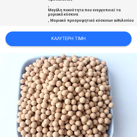
,
Μεγάλη πυκνότητα που ενεργοποιεί τα
ΥΠΟΘΈΣΕΙΣ
μοριακά κόσκινα
,
Μοριακό προσροφητικό κόσκινων αιθυλενίου
ΖΗΤΉΣΤΕ
ΚΑΛΎΤΕΡΗ ΤΙΜΉ
ΜΙΑ
ΠΡΟΣΦΟΡΆ
SITEMAP
PRIVACY
POLICY