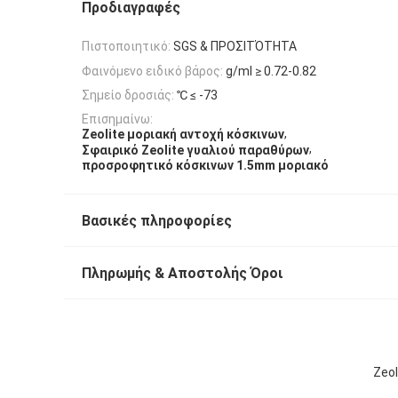
Προδιαγραφές
Πιστοποιητικό:
SGS & ΠΡΟΣΙΤΌΤΗΤΑ
Φαινόμενο ειδικό βάρος:
g/ml ≥ 0.72-0.82
Σημείο δροσιάς:
℃ ≤ -73
Επισημαίνω:
,
Zeolite μοριακή αντοχή κόσκινων
,
Σφαιρικό Zeolite γυαλιού παραθύρων
προσροφητικό κόσκινων 1.5mm μοριακό
Βασικές πληροφορίες
Πληρωμής & Αποστολής Όροι
Zeo