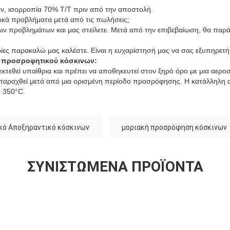
ν, ισορροπία 70% T/T πριν από την αποστολή.
τικά προβλήματα μετά από τις πωλήσεις;
ων προβλημάτων και μας στείλετε. Μετά από την επιβεβαίωση, θα παρά
ίες παρακαλώ μας καλέστε. Είναι η ευχαρίστησή μας να σας εξυπηρετ
 προσροφητικού κόσκινων:
εκτεθεί υπαίθρια και πρέπει να αποθηκευτεί στον ξηρό όρο με μια αερο
απαραχθεί μετά από μια ορισμένη περίοδο προσρόφησης. Η κατάλληλη
 350°C.
κό Αποξηραντικό κόσκινων
μοριακή προσρόφηση κόσκινων
ΣΥΝΙΣΤΏΜΕΝΑ ΠΡΟΪΌΝΤΑ