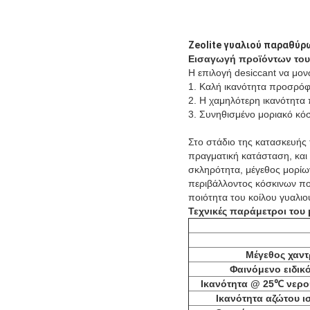
Zeolite γυαλιού παραθύ
Εισαγωγή προϊόντων
το
Η επιλογή desiccant να μονώ
1. Καλή ικανότητα προσρόφη
2. Η χαμηλότερη ικανότητα
3. Συνηθισμένο μοριακό κό
Στο στάδιο της κατασκευής
πραγματική κατάσταση, και
σκληρότητα, μέγεθος μορίω
περιβάλλοντος κόσκινων που
ποιότητα του κοίλου γυαλιο
Τεχνικές παράμετροι του
Μέγεθος χαν
Φαινόμενο ειδικ
Ικανότητα @ 25℃ νερο
Ικανότητα αζώτου 