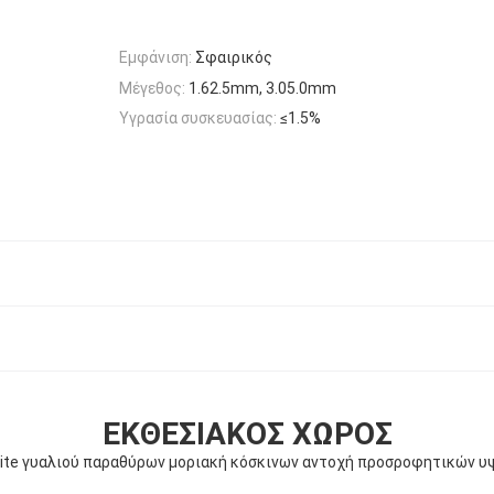
Εμφάνιση:
Σφαιρικός
Μέγεθος:
1.62.5mm, 3.05.0mm
Υγρασία συσκευασίας:
≤1.5%
ΕΚΘΕΣΙΑΚΌΣ ΧΏΡΟΣ
lite γυαλιού παραθύρων μοριακή κόσκινων αντοχή προσροφητικών υ