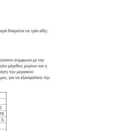
η
ά διαιρείται σε τρία είδη:
 κόσκινο σύμφωνα με την
ηλο μέγεθος μορίων και η
ρήση του μοριακού
ες, για να εξασφαλίσει την
0
78
.5