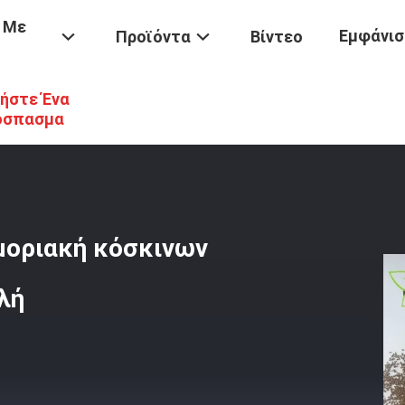
 Με
Εμφάνισ
Προϊόντα
Βίντεο
ήστε Ένα
κινων
/
Zeolite Γυαλιού Παραθύρων Μοριακή Κόσκινων Αντοχή Προ
όσπασμα
μοριακή κόσκινων
λή