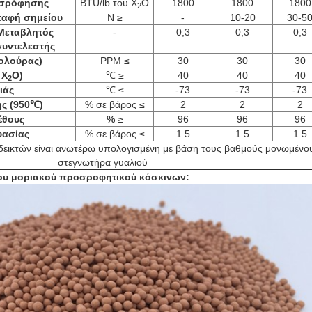
οσρόφησης
BTU/lb του Χ
Ο
1800
1800
1800
2
αφή σημείου
Ν ≥
-
10-20
30-5
Μεταβλητός
-
0,3
0,3
0,3
συντελεστής
θολούρας)
PPM ≤
30
30
30
 Χ
Ο)
℃ ≥
40
40
40
2
ιάς
℃ ≤
-73
-73
-73
ς (950℃)
% σε βάρος ≤
2
2
2
έθους
%
≥
96
96
96
υασίας
% σε βάρος ≤
1.5
1.5
1.5
 δεικτών είναι ανωτέρω υπολογισμένη με βάση τους βαθμούς μονωμένο
στεγνωτήρα γυαλιού
του
μοριακού προσροφητικού κόσκινων: