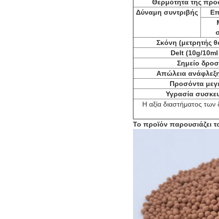
Θερμότητα της πρ
Δύναμη συντριβής
Επ
Σκόνη (μετρητής 
Delt (10g/10ml
Σημείο δροσ
Απώλεια ανάφλεξη
Προσόντα μεγ
Υγρασία συσκε
Η αξία διαστήματος των
Το προϊόν παρουσιάζει 