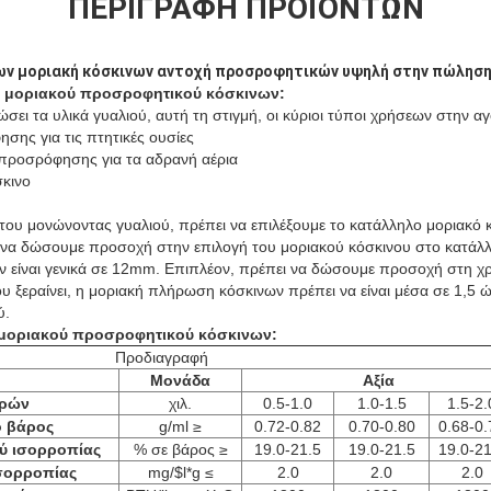
ΠΕΡΙΓΡΑΦΉ ΠΡΟΪΌΝΤΩΝ
ρων μοριακή κόσκινων αντοχή προσροφητικών υψηλή στην πώλησ
υ
μοριακού προσροφητικού κόσκινων:
σει τα υλικά γυαλιού, αυτή τη στιγμή, οι κύριοι τύποι χρήσεων στην αγορ
σης για τις πτητικές ουσίες
 προσρόφησης για τα αδρανή αέρια
σκινο
 του μονώνοντας γυαλιού, πρέπει να επιλέξουμε το κατάλληλο μοριακό
 να δώσουμε προσοχή στην επιλογή του μοριακού κόσκινου στο κατάλλ
ν είναι γενικά σε 12mm. Επιπλέον, πρέπει να δώσουμε προσοχή στη χ
 ξεραίνει, η μοριακή πλήρωση κόσκινων πρέπει να είναι μέσα σε 1,5 ώρ
ύ.
μοριακού προσροφητικού κόσκινων:
Προδιαγραφή
Μονάδα
Αξία
τρών
χιλ.
0.5-1.0
1.0-1.5
1.5-2.
ό βάρος
g/ml ≥
0.72-0.82
0.70-0.80
0.68-0.
ύ ισορροπίας
% σε βάρος ≥
19.0-21.5
19.0-21.5
19.0-21
ισορροπίας
mg/$l*g ≤
2.0
2.0
2.0