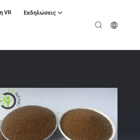
η VR
Εκδηλώσεις
σροφητικών Υψηλή