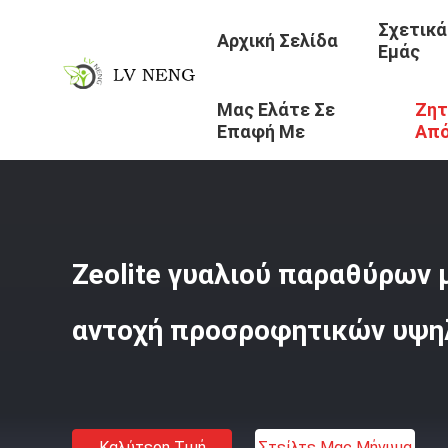
Σχετικά
Αρχική Σελίδα
Εμάς
Μας Ελάτε Σε
Ζητ
Αρχική Σελίδα
/
Προϊόντα
/
Μοριακό Προσροφητικό Κόσ
Επαφή Με
Απ
Zeolite γυαλιού παραθύρων 
αντοχή προσροφητικών υψη
Καλύτερη Τιμή
Στείλτε Μας Μήνυμα