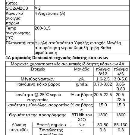
τύπος
SiO2/Al2O3
≈ 2
Κανονικό
4 Angstroms (Å)
άνοιγμα
πόρων
Temp
200-315
αναγέννησης.
(°C)
Πλεονεκτήματα
Υψηλή σταθερότητα Υψηλής αντοχής Μεγάλη
απορρόφηση νερού Χαμηλή τριβή Βαθιά
αφυδάτωση
4A μοριακός Desiccant τεχνικός δείκτης κόσκινων
Μοριακές χαρακτηριστικές σωματικές ιδιότητες κόσκινων 4A
Στοιχεία
Μονάδα
πλέγμα
πλέγμα
8
*
12
4
*
6
Μέγεθος χαντρών
χιλ.
1.6-2.5
3.0-5.0
Φαινόμενο ειδικό βάρος
g/ml ≥
0.70-0.82
0.65-
0.80
Ικανότητα @ 25
℃
νερού
% σε βάρος
20.5-22.5
20.5-
≥
22.5
ισορροπίας
Ικανότητα μεθανόλης ισορροπίας
% σε βάρος
15.0
15.0
≥
Θερμότητα της προσρόφησης
BTU/lb του
1800
1800
Χ
Ο
2
Δύναμη
Επαφή σημείου
Ν ≥
30-80
85-160
συντριβής
Συντελεστής
-
0,3
0,3
παραλλαγής