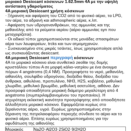
μοριακό Desiccant κόσκινων 1.62.5mm 4A με την υψηλή
αντίσταση γδαρσίματος
4A μοριακή Desiccant χρήση κόσκινων
-
Ξήρανση και αφαίρεση του CO2 από το φυσικό αέριο, τα LPG,
τον αέρα, τα αδρανή και athmospheric αέρια, κ.λπ.
- Αφαίρεση των υδρογονανθράκων, της αμμωνίας και της
μεθανόλης από τα ρεύματα αερίου (αέριο αμμωνίας syn που
μεταχειρίζεται).
- Οι ειδικοί τύποι χρησιμοποιούνται στις μονάδες σπασιμάτων
αέρα των λεωφορείων, trcks και των ατμομηχανών.
- Συσκευασμένο στις μικρές τσάντες, ίσως χρησιμοποίησε απλά
ως συσκευάζοντας desiccant.
περιγραφή
4A μοριακή Desiccant
κόσκινων
4A το μοριακό κόσκινο είναι συνθετικό zeolite της δομής
κρυστάλλου τύπου Α σε μορφή κάλιο-νατρίου με ένα άνοιγμα
πόρων 4 angstroms (0,4 NM). Προσροφήστε το νερό, μεθανόλη,
αιθανόλη, σουλφίδιο υδρογόνου, διοξείδιο θείου, διοξείδιο του
άνθρακα, αιθυλένιο, προπυλένιο, NH3, H2S, κοβάλτιο, μεθυλικό
χλωρίδιο, μεθυλικό βρωμίδιο, μεθυλική ασετυλίνη, αιθάνιο. Δεν
προσροφά οποιαδήποτε μοριακή διάμετρο μεγαλύτερη από 4
angstroms (συμπεριλαμβανομένου του προπανίου). Η
ισχυρότερη εκλεκτική ικανότητα προσρόφησης από οποιοδήποτε
άλλοδήποτε μοριακό κόσκινο. Εφαρμόζεται κυρίως στο
ξεραίνοντας αέριο, υγρό. Ευρέως χρησιμοποιημένος στην
ξήρανση της πετρελαιοφόρου περιοχής σύνδεσε το αέριο και το
φυσικό αέριο. Επίσης ευρέως χρησιμοποιημένος για την
αφυδάτωση της αιθανόλης
Μοριακός
Na2O·Al2O3·2SiO2·9/2H2O