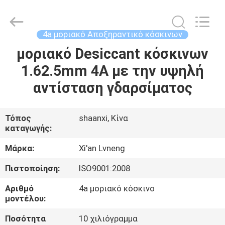
Xi'an
Lvneng
Purification
Technology
Co.,Ltd..
4a μοριακό Αποξηραντικό κόσκινων
All
Rights
Reserved.
μοριακό Desiccant κόσκινων
ΑΡΧΙΚΉ
1.62.5mm 4A με την υψηλή
ΠΡΟΪΌΝΤΑ
αντίσταση γδαρσίματος
ΒΊΝΤΕΟ
Τόπος
shaanxi, Κίνα
καταγωγής:
ΕΚΠΟΜΠΉ
Μάρκα:
Xi'an Lvneng
VR
Πιστοποίηση:
ISO9001:2008
Αριθμό
4a μοριακό κόσκινο
ΣΧΕΤΙΚΆ
μοντέλου:
ΜΕ
Ποσότητα
10 χιλιόγραμμα