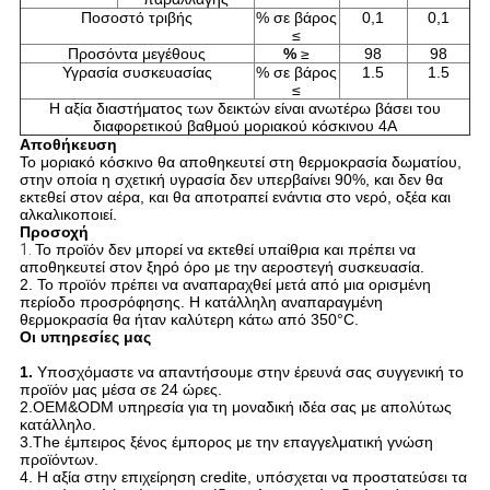
Ποσοστό τριβής
% σε βάρος
0,1
0,1
≤
Προσόντα μεγέθους
%
≥
98
98
Υγρασία συσκευασίας
% σε βάρος
1.5
1.5
≤
Η αξία διαστήματος των δεικτών είναι ανωτέρω βάσει του
διαφορετικού βαθμού μοριακού κόσκινου 4A
Αποθήκευση
Το μοριακό κόσκινο θα αποθηκευτεί στη θερμοκρασία δωματίου,
στην οποία η σχετική υγρασία δεν υπερβαίνει 90%, και δεν θα
εκτεθεί στον αέρα, και θα αποτραπεί ενάντια στο νερό, οξέα και
αλκαλικοποιεί.
Προσοχή
1.
Το προϊόν δεν μπορεί να εκτεθεί υπαίθρια και πρέπει να
αποθηκευτεί στον ξηρό όρο με την αεροστεγή συσκευασία.
2. Το προϊόν πρέπει να αναπαραχθεί μετά από μια ορισμένη
περίοδο προσρόφησης. Η κατάλληλη αναπαραγμένη
θερμοκρασία θα ήταν καλύτερη κάτω από 350°C.
Οι υπηρεσίες μας
1.
Υποσχόμαστε να απαντήσουμε στην έρευνά σας συγγενική το
προϊόν μας μέσα σε 24 ώρες.
2.OEM&ODM υπηρεσία για τη μοναδική ιδέα σας με απολύτως
κατάλληλο.
3.The έμπειρος ξένος έμπορος με την επαγγελματική γνώση
προϊόντων.
4. Η αξία στην επιχείρηση credite, υπόσχεται να προστατεύσει τα