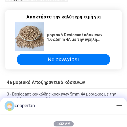
Αποκτήστε την καλύτερη τιμή για
μοριακό Desiccant κόσκινων
1.62.5mm 4A με την υψηλή
αντίσταση γδαρσίματος
Να συνεχίσει
4a μοριακό Αποξηραντικό κόσκινων
3 - Desiccant κοκκώδης κόσκινων 5mm 4A μοριακός με την
υψηλή δύναμη συντριβής
cooperfan
Προσρόφησης μοριακή αποθήκευση θέσεων κόσκινων 4A
κοκκώδης ξηρά και αερισμένη
1:32 AM
Μοριακό κόσκινο 4A που στεγνώνει 25kg/Bag για το