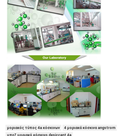
μοριακός τύπος 4a κόσκινων
4 μοριακά κόσκινα angstrom
μπεζ μοριακό κόσκινο desiccant 4a