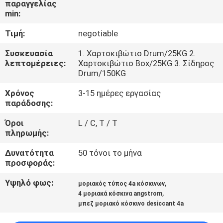
παραγγελίας
ΕΜΆΣ
min:
Τιμή:
negotiable
ΞΕΝΆΓΗΣΗ
ΣΤΟ
Συσκευασία
1. Χαρτοκιβώτιο Drum/25KG 2.
λεπτομέρειες:
Χαρτοκιβώτιο Box/25KG 3. Σίδηρος
ΕΡΓΟΣΤΆΣΙΟ
Drum/150KG
Χρόνος
3-15 ημέρες εργασίας
ΠΟΙΟΤΙΚΌΣ
παράδοσης:
ΈΛΕΓΧΟΣ
Όροι
L / C, T / T
πληρωμής:
ΕΠΙΚΟΙΝΩΝΉΣΤΕ
Δυνατότητα
50 τόνοι το μήνα
προσφοράς:
ΜΑΖΊ
Υψηλό φως:
,
ΜΑΣ
μοριακός τύπος 4a κόσκινων
,
4 μοριακά κόσκινα angstrom
μπεζ μοριακό κόσκινο desiccant 4a
ΕΙΔΉΣΕΙΣ