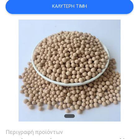
ΚΑΛΎΤΕΡΗ ΤΙΜΉ
ΥΠΟΘΈΣΕΙΣ
ΖΗΤΉΣΤΕ
ΜΙΑ
ΠΡΟΣΦΟΡΆ
SITEMAP
PRIVACY
POLICY
Περιγραφή προϊόντων