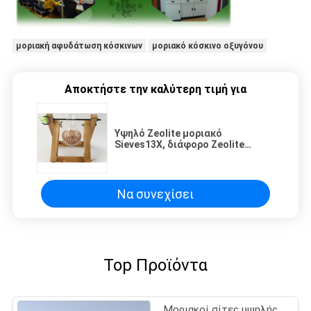
μοριακή αφυδάτωση κόσκινων
μοριακό κόσκινο οξυγόνου
Αποκτήστε την καλύτερη τιμή για
Υψηλό Zeolite μοριακό
Sieves13X, διάφορο Zeolite
πόρων Desiccant χωρισμού
αερίου ποσότητας
Να συνεχίσει
Top Προϊόντα
Μοριακοί σίτες υψηλής