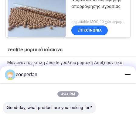
απορρόφησης υγρασίας
negotiable MOQ:10 χιλιόγραμμα
ΕΠΙΚΟΙΝΩΝΙΑ
zeolite μοριακά κόσκινα
Μονώνοντας κοίλη Zeolite γυαλιού μοριακή Αποξηραντικό
υψηλή υγρασία κόσκινων
cooperfan
Αποξηραντικό σβόλος κόσκινων 3A 4A 5A 13X μοριακός για
την αφυδάτωση φυσικού αερίου
4:41 PM
Zeolite χωρισμού αερίου μοριακά κόσκινα, διάφορο Zeolite
πόρων Αποξηραντικό
Good day, what product are you looking for?
Λαϊκή κατηγορία
Όλα