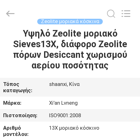
Xi'an
Lvneng
Purification
Technology
Co.,Ltd..
Zeolite μοριακά κόσκινα
All
Rights
Reserved.
Υψηλό Zeolite μοριακό
ΑΡΧΙΚΉ
Sieves13X, διάφορο Zeolite
ΠΡΟΪΌΝΤΑ
πόρων Desiccant χωρισμού
αερίου ποσότητας
ΒΊΝΤΕΟ
Τόπος
shaanxi, Κίνα
καταγωγής:
ΕΚΠΟΜΠΉ
VR
Μάρκα:
Xi'an Lvneng
Πιστοποίηση:
ISO9001:2008
ΣΧΕΤΙΚΆ
Αριθμό
13X μοριακό κόσκινο
ΜΕ
μοντέλου: