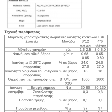
Τεχνική παράμετρος
Μοριακές χαρακτηριστικές σωματικές ιδιότητες κόσκινων 13X
Στοιχεία
Μονάδα
8*12
4*6
πλέγμα
πλέγμα
Μέγεθος χαντρών
χιλ.
1.6-2.5
3.0-5.0
Φαινόμενο ειδικό βάρος
g/ml ≥
0.68-
0.65-
0.85
0.80
Ικανότητα @ 25℃ νερού
% σε βάρος
24.0-
24.0-
≥
27.0
27.0
ισορροπίας
Ικανότητα διοξειδίου του άνθρακα
% σε βάρος
18
18
ισορροπίας
≥
Θερμότητα της προσρόφησης
BTU/lb του
1800
1800
Χ
Ο
2
Δύναμη
Επαφή σημείου
Ν ≥
30-80
80-130
συντριβής
Συντελεστής
-
0,3
0,3
παραλλαγής
Ποσοστό τριβής
% σε βάρος
0,1
0,1
≤
Προσόντα μεγέθους
% ≥
97
97