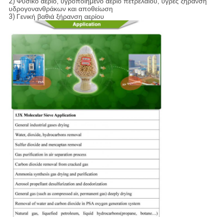
2)
Φυσικό αέριο, υγροποιημένο αέριο πετρελαίου, υγρές ξήρανση
υδρογονανθράκων και αποθείωση
3)
Γενική βαθιά ξήρανση αερίου