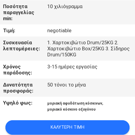
ΕΜΆΣ
Ποσότητα
10 χιλιόγραμμα
παραγγελίας
min:
ΞΕΝΆΓΗΣΗ
Τιμή:
negotiable
ΣΤΟ
ΕΡΓΟΣΤΆΣΙΟ
Συσκευασία
1. Χαρτοκιβώτιο Drum/25KG 2.
λεπτομέρειες:
Χαρτοκιβώτιο Box/25KG 3. Σίδηρος
Drum/150KG
ΠΟΙΟΤΙΚΌΣ
Χρόνος
3-15 ημέρες εργασίας
ΈΛΕΓΧΟΣ
παράδοσης:
Δυνατότητα
50 τόνοι το μήνα
προσφοράς:
ΕΠΙΚΟΙΝΩΝΉΣΤΕ
ΜΑΖΊ
Υψηλό φως:
,
μοριακή αφυδάτωση κόσκινων
μοριακό κόσκινο οξυγόνου
ΜΑΣ
ΚΑΛΎΤΕΡΗ ΤΙΜΉ
ΕΙΔΉΣΕΙΣ