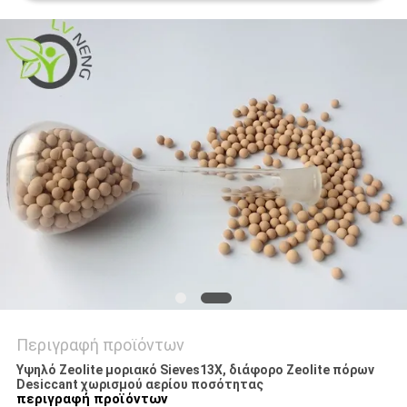
ΥΠΟΘΈΣΕΙΣ
ΖΗΤΉΣΤΕ
ΜΙΑ
ΠΡΟΣΦΟΡΆ
SITEMAP
PRIVACY
POLICY
Περιγραφή προϊόντων
Υψηλό Zeolite μοριακό Sieves13X, διάφορο Zeolite πόρων
Desiccant χωρισμού αερίου ποσότητας
περιγραφή
προϊόντων