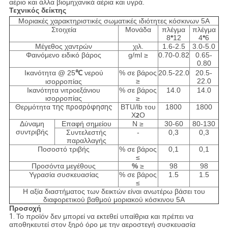
αέριο και άλλα βιομηχανικά αέρια και υγρά.
Τεχνικός δείκτης
Μοριακές χαρακτηριστικές σωματικές ιδιότητες κόσκινων 5A
Στοιχεία
Μονάδα
πλέγμα
πλέγμα
8
*
12
4
*
6
Μέγεθος χαντρών
χιλ.
1.6-2.5
3.0-5.0
Φαινόμενο ειδικό βάρος
g/ml ≥
0.70-0.82
0.65-
0.80
Ικανότητα @ 25
℃
νερού
% σε βάρος
20.5-22.0
20.5-
≥
22.0
ισορροπίας
Ικανότητα νιτροεξάνιου
% σε βάρος
14.0
14.0
ισορροπίας
≥
Θερμότητα
της προσρόφησης
BTU/lb του
1800
1800
Χ
Ο
2
Δύναμη
Επαφή σημείου
Ν ≥
30-60
80-130
συντριβής
Συντελεστής
-
0,3
0,3
παραλλαγής
Ποσοστό τριβής
% σε βάρος
0,1
0,1
≤
Προσόντα μεγέθους
%
≥
98
98
Υγρασία συσκευασίας
% σε βάρος
1.5
1.5
≤
Η αξία διαστήματος των δεικτών είναι ανωτέρω βάσει του
διαφορετικού βαθμού μοριακού κόσκινου 5A
Προσοχή
1.
Το προϊόν δεν μπορεί να εκτεθεί υπαίθρια και πρέπει να
αποθηκευτεί στον ξηρό όρο με την αεροστεγή συσκευασία