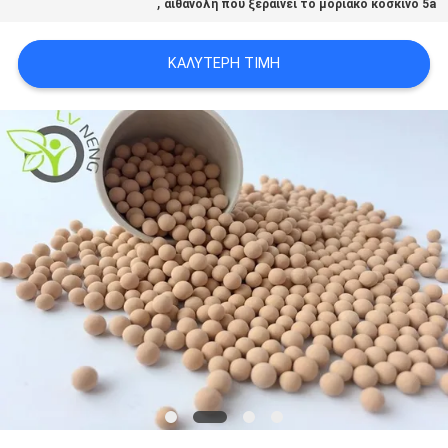
,
αιθανόλη που ξεραίνει το μοριακό κόσκινο 5a
ΥΠΟΘΈΣΕΙΣ
ΚΑΛΎΤΕΡΗ ΤΙΜΉ
ΖΗΤΉΣΤΕ
ΜΙΑ
ΠΡΟΣΦΟΡΆ
SITEMAP
PRIVACY
POLICY