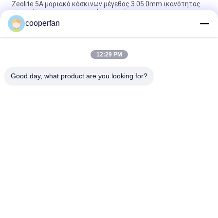
Zeolite 5A μοριακό κόσκινων μέγεθος 3.05.0mm ικανότητας
προσρόφησης προσροφητών ισχυρό
cooperfan
Βιομηχανικός μοριακός καθαρισμός αέρα του CO2 πόρων
H2O κόσκινων 5a αποτελεσματικός
12:29 PM
Zeolite 35mm 5A μοριακά κόσκινα/μοριακό κόσκινο Zeochem
για το συμπυκνωτή υδρογόνου
Good day, what product are you looking for?
Λαϊκή κατηγορία
Όλα
Μοριακό 
3A Μοριακό 
Προσροφητικό 
Αποξηραντικό 
Κόσκινων
Κόσκινων
4a Μοριακό 
Μοριακό Κόσκινο 5a
Αποξηραντικό 
Κόσκινων
13x Μοριακό 
Μοριακό 
Αποξηραντικό 
Αποξηραντικό 
Κόσκινων
Κόσκινων
Zeolite Μοριακά 
Μοριακό Κόσκινο 