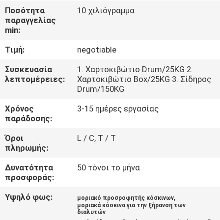
ΕΜΆΣ
Ποσότητα
10 χιλιόγραμμα
παραγγελίας
min:
ΞΕΝΆΓΗΣΗ
Τιμή:
negotiable
ΣΤΟ
ΕΡΓΟΣΤΆΣΙΟ
Συσκευασία
1. Χαρτοκιβώτιο Drum/25KG 2.
λεπτομέρειες:
Χαρτοκιβώτιο Box/25KG 3. Σίδηρος
Drum/150KG
ΠΟΙΟΤΙΚΌΣ
Χρόνος
3-15 ημέρες εργασίας
ΈΛΕΓΧΟΣ
παράδοσης:
Όροι
L / C, T / T
πληρωμής:
ΕΠΙΚΟΙΝΩΝΉΣΤΕ
ΜΑΖΊ
Δυνατότητα
50 τόνοι το μήνα
προσφοράς:
ΜΑΣ
Υψηλό φως:
,
μοριακό προσροφητής κόσκινων
μοριακά κόσκινα για την ξήρανση των
ΕΙΔΉΣΕΙΣ
διαλυτών