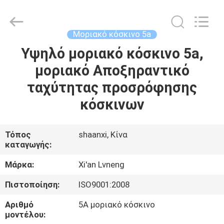
Xi'an
Lvneng
Purification
Technology
Co.,Ltd..
Μοριακό κόσκινο 5a
All
Rights
Reserved.
Υψηλό μοριακό κόσκινο 5a,
ΑΡΧΙΚΉ
μοριακό Αποξηραντικό
ΠΡΟΪΌΝΤΑ
ταχύτητας προσρόφησης
κόσκινων
ΒΊΝΤΕΟ
Τόπος
shaanxi, Κίνα
καταγωγής:
ΕΚΠΟΜΠΉ
VR
Μάρκα:
Xi'an Lvneng
Πιστοποίηση:
ISO9001:2008
ΣΧΕΤΙΚΆ
Αριθμό
5A μοριακό κόσκινο
ΜΕ
μοντέλου: