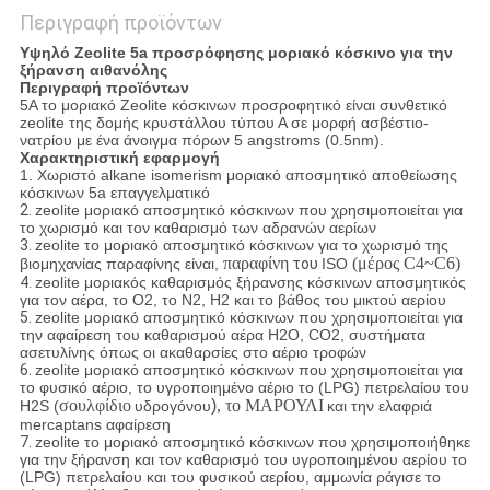
Περιγραφή προϊόντων
Υψηλό Zeolite 5a προσρόφησης μοριακό κόσκινο για την
ξήρανση αιθανόλης
Περιγραφή προϊόντων
5A το μοριακό Zeolite κόσκινων προσροφητικό είναι συνθετικό
zeolite της δομής κρυστάλλου τύπου Α σε μορφή ασβέστιο-
νατρίου με ένα άνοιγμα πόρων 5 angstroms (0.5nm).
Χαρακτηριστική εφαρμογή
1. Χωριστό alkane isomerism μοριακό αποσμητικό αποθείωσης
κόσκινων 5a επαγγελματικό
2.
zeolite μοριακό αποσμητικό κόσκινων που χρησιμοποιείται για
το χωρισμό και τον καθαρισμό των αδρανών αερίων
3.
zeolite το μοριακό αποσμητικό κόσκινων για το χωρισμό της
παραφίνη
(μέρος C4~C6)
βιομηχανίας παραφίνης είναι,
του
ISO
4.
zeolite μοριακός καθαρισμός ξήρανσης κόσκινων αποσμητικός
για τον αέρα, το Ο2, το Ν2, H2 και το βάθος του μικτού αερίου
5.
zeolite μοριακό αποσμητικό κόσκινων που χρησιμοποιείται για
την αφαίρεση του καθαρισμού αέρα H2O, CO2, συστήματα
ασετυλίνης όπως οι ακαθαρσίες στο αέριο τροφών
6.
zeolite μοριακό αποσμητικό κόσκινων που χρησιμοποιείται για
το φυσικό αέριο, το υγροποιημένο αέριο το (LPG) πετρελαίου του
σουλφίδιο
)
, το ΜΑΡΟΥΛΙ
H2S (
υδρογόνου
και την ελαφριά
mercaptans αφαίρεση
7.
zeolite το μοριακό αποσμητικό κόσκινων που χρησιμοποιήθηκε
για την ξήρανση και τον καθαρισμό του υγροποιημένου αερίου το
(LPG) πετρελαίου και του φυσικού αερίου, αμμωνία ράγισε το