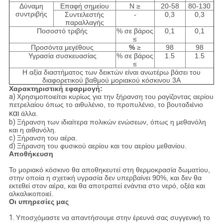
Δύναμη
Επαφή σημείου
Ν ≥
20-58
80-130
συντριβής
Συντελεστής
-
0,3
0,3
παραλλαγής
Ποσοστό τριβής
% σε βάρος
0,1
0,1
≤
Προσόντα μεγέθους
%
≥
98
98
Υγρασία συσκευασίας
% σε βάρος
1.5
1.5
≤
Η αξία διαστήματος των δεικτών είναι ανωτέρω βάσει του
διαφορετικού βαθμού μοριακού κόσκινου 3A
Χαρακτηριστική εφαρμογή:
a)
Χρησιμοποιείται κυρίως για την ξήρανση του ραγίζοντας αερίου
πετρελαίου όπως το αιθυλένιο, το προπυλένιο, το βουταδιένιο
και
άλλα.
b)
Ξήρανση των ιδιαίτερα πολικών ενώσεων, όπως η μεθανόλη
και η αιθανόλη.
c)
Ξήρανση του αέρα.
d)
Ξήρανση του φυσικού αερίου και του αερίου μεθανίου.
Αποθήκευση
Το μοριακό κόσκινο θα αποθηκευτεί στη θερμοκρασία δωματίου,
στην οποία η σχετική υγρασία δεν υπερβαίνει 90%, και δεν θα
εκτεθεί στον αέρα, και θα αποτραπεί ενάντια στο νερό, οξέα και
αλκαλικοποιεί.
Οι υπηρεσίες μας
1.
Υποσχόμαστε να απαντήσουμε στην έρευνά σας συγγενική το