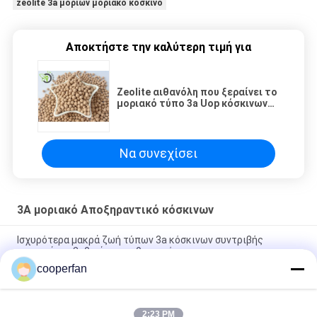
zeolite 3a μορίων μοριακό κόσκινο
Αποκτήστε την καλύτερη τιμή για
Zeolite αιθανόλη που ξεραίνει το
μοριακό τύπο 3a Uop κόσκινων
αντι - αντίσταση Contaminative
Να συνεχίσει
3A μοριακό Αποξηραντικό κόσκινων
Ισχυρότερα μακρά ζωή τύπων 3a κόσκινων συντριβής
μοριακά για βαθειά τον καθαρισμό
cooperfan
25KG/Bag 3A μοριακό Zeolite Aluminasilicate κόσκινων
Desiccant
2:23 PM