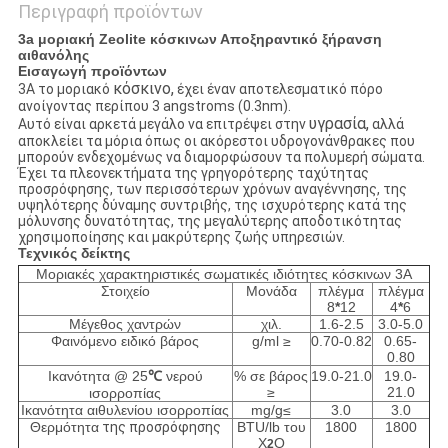
Περιγραφή προϊόντων
3a μοριακή Zeolite κόσκινων Αποξηραντικό ξήρανση
αιθανόλης
Εισαγωγή προϊόντων
κόσκινο,
3A το μοριακό
έχει έναν αποτελεσματικό πόρο
ανοίγοντας περίπου 3 angstroms (0.3nm).
υγρασία,
Αυτό είναι αρκετά μεγάλο να επιτρέψει στην
αλλά
αποκλείει τα μόρια όπως οι ακόρεστοι υδρογονάνθρακες που
μπορούν ενδεχομένως να διαμορφώσουν τα πολυμερή σώματα.
Έχει τα πλεονεκτήματα της γρηγορότερης ταχύτητας
προσρόφησης, των περισσότερων χρόνων αναγέννησης, της
υψηλότερης δύναμης συντριβής, της ισχυρότερης κατά της
μόλυνσης δυνατότητας, της μεγαλύτερης αποδοτικότητας
χρησιμοποίησης και μακρύτερης ζωής υπηρεσιών.
Τεχνικός δείκτης
Μοριακές χαρακτηριστικές σωματικές ιδιότητες κόσκινων 3A
Στοιχείο
Μονάδα
πλέγμα
πλέγμα
8
*
12
4
*
6
Μέγεθος χαντρών
χιλ.
1.6-2.5
3.0-5.0
Φαινόμενο ειδικό βάρος
g/ml ≥
0.70-0.82
0.65-
0.80
Ικανότητα @ 25
℃
νερού
% σε βάρος
19.0-21.0
19.0-
≥
21.0
ισορροπίας
Ικανότητα αιθυλενίου ισορροπίας
mg/g≤
3.0
3.0
Θερμότητα
της προσρόφησης
BTU/lb του
1800
1800
Χ
Ο
2