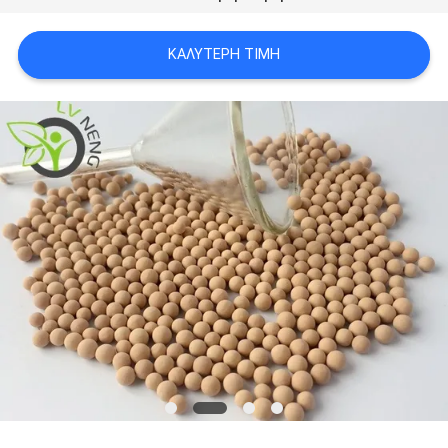
ΥΠΟΘΈΣΕΙΣ
ΚΑΛΎΤΕΡΗ ΤΙΜΉ
ΖΗΤΉΣΤΕ
ΜΙΑ
ΠΡΟΣΦΟΡΆ
SITEMAP
PRIVACY
POLICY