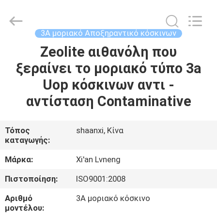
Xi'an
Lvneng
Purification
Technology
Co.,Ltd..
3A μοριακό Αποξηραντικό κόσκινων
All
Rights
Reserved.
Zeolite αιθανόλη που
ΑΡΧΙΚΉ
ξεραίνει το μοριακό τύπο 3a
ΠΡΟΪΌΝΤΑ
Uop κόσκινων αντι -
αντίσταση Contaminative
ΒΊΝΤΕΟ
Τόπος
shaanxi, Κίνα
καταγωγής:
ΕΚΠΟΜΠΉ
VR
Μάρκα:
Xi'an Lvneng
Πιστοποίηση:
ISO9001:2008
ΣΧΕΤΙΚΆ
Αριθμό
3A μοριακό κόσκινο
ΜΕ
μοντέλου: