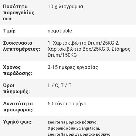
ΕΜΆΣ
Ποσότητα
10 χιλιόγραμμα
παραγγελίας
min:
ΞΕΝΆΓΗΣΗ
Τιμή:
negotiable
ΣΤΟ
ΕΡΓΟΣΤΆΣΙΟ
Συσκευασία
1. Χαρτοκιβώτιο Drum/25KG 2.
λεπτομέρειες:
Χαρτοκιβώτιο Box/25KG 3. Σίδηρος
Drum/150KG
ΠΟΙΟΤΙΚΌΣ
Χρόνος
3-15 ημέρες εργασίας
ΈΛΕΓΧΟΣ
παράδοσης:
Όροι
L / C, T / T
πληρωμής:
ΕΠΙΚΟΙΝΩΝΉΣΤΕ
ΜΑΖΊ
Δυνατότητα
50 τόνοι το μήνα
προσφοράς:
ΜΑΣ
Υψηλό φως:
,
zeolite 3a μοριακό κόσκινο
,
3 μοριακά κόσκινα angstrom
ΕΙΔΉΣΕΙΣ
zeolite 3a μορίων μοριακό κόσκινο